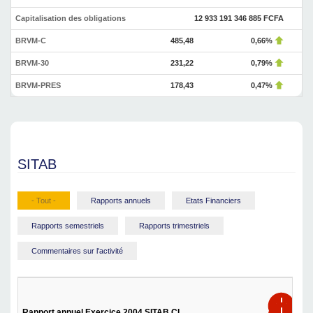
Capitalisation des obligations
12 933 191 346 885 FCFA
BRVM-C
485,48
0,66%
BRVM-30
231,22
0,79%
BRVM-PRES
178,43
0,47%
SITAB
- Tout -
Rapports annuels
Etats Financiers
Rapports semestriels
Rapports trimestriels
Commentaires sur l'activité
Rapport annuel Exercice 2004 SITAB CI