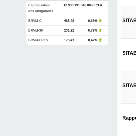
Capitalisation
12 933 191 346 885 FCFA
des obligations
SITAB
BRVM-C
485,48
0,66%
BRVM-30
231,22
0,79%
BRVM-PRES
178,43
0,47%
SITAB
SITAB
Rappo