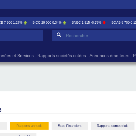
,27%
BICC
29 000
0,34%
BNBC
1 915
-0,78%
BOAB
8 700
0,11%
Formulaire de reche
Rechercher
nnées et Services
Rapports sociétés cotées
Annonces émetteurs
P
B
-
Rapports annuels
Etats Financiers
Rapports semestriels