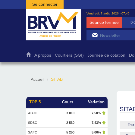
Aller au contenu principal
Se connecter
Vendredi, 7 août, 2026 - 07:46
Séance fermée
BICB
7 500
1
A propos
Courtiers (SGI)
Journée de cotation
Do
Accueil
SITAB
TOP 5
Cours
Variation
SITA
ABJC
3 010
7,50%
SDSC
2 530
7,43%
- Tout 
SAFC
5 250
5,00%