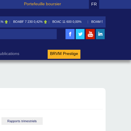
Portefeuille boursier
FR
BOABF
7 230
0,42%
BOAC
11 600
0,00%
BOAM
5 585
0,09%
BOAN
5 19
rche
ublications
BRVM Prestige
Rapports trimestriels