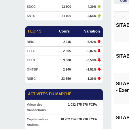
Commen
SDCC
11 900
4,39%
SNTS
31 000
2,65%
SITAB
FLOP 5
Cours
Variation
NEIC
2 115
-6,42%
TTLC
2 805
-5,87%
SITAB
TTLS
3 500
-3,58%
ONTBF
2 940
-1,51%
NSBC
23 550
-1,26%
SITAB
- Exe
ACTIVITÉS DU MARCHÉ
Valeur des
1 032 875 978 FCFA
transactions
SITAB
Capitalisation
18 702 114 878 790 FCFA
Actions