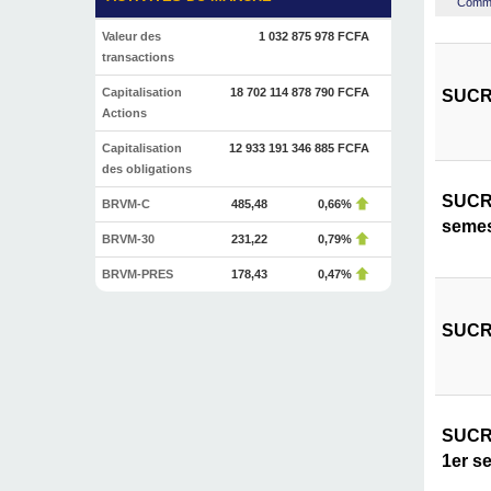
Commen
Valeur des
1 032 875 978 FCFA
transactions
Capitalisation
18 702 114 878 790 FCFA
SUCRI
Actions
Capitalisation
12 933 191 346 885 FCFA
des obligations
SUCRI
BRVM-C
485,48
0,66%
semes
BRVM-30
231,22
0,79%
BRVM-PRES
178,43
0,47%
SUCRI
SUCRI
1er s