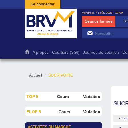
Aller au contenu principal
Se connecter
Vendredi, 7 août, 2026 - 19:09
Séance fermée
BI
A propos
Courtiers (SGI)
Journée de cotation
Do
Accueil
SUCRIVOIRE
TOP 5
Cours
Variation
SUCR
FLOP 5
Cours
Variation
- Tout 
ACTIVITÉS DU MARCHÉ