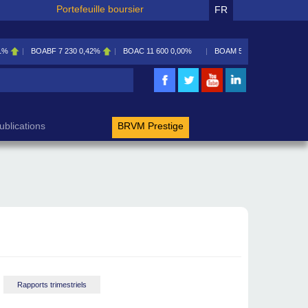
Portefeuille boursier
FR
1%
BOABF
7 230
0,42%
BOAC
11 600
0,00%
BOAM
5 585
0,09%
rche
ublications
BRVM Prestige
Rapports trimestriels