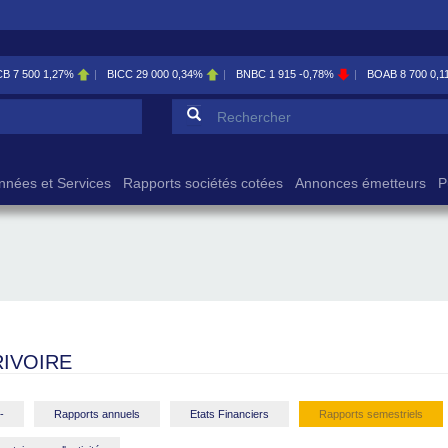
CB
7 500
1,27%
BICC
29 000
0,34%
BNBC
1 915
-0,78%
BOAB
8 700
0,1
Formulaire de reche
Rechercher
nnées et Services
Rapports sociétés cotées
Annonces émetteurs
P
IVOIRE
-
Rapports annuels
Etats Financiers
Rapports semestriels