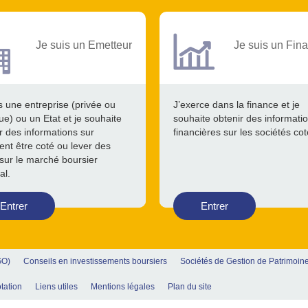
Je suis un Emetteur
Je suis un Fina
s une entreprise (privée ou
J’exerce dans la finance et je
ue) ou un Etat et je souhaite
souhaite obtenir des informati
r des informations sur
financières sur les sociétés co
nt être coté ou lever des
sur le marché boursier
al.
Entrer
Entrer
GO)
Conseils en investissements boursiers
Sociétés de Gestion de Patrimoin
tation
Liens utiles
Mentions légales
Plan du site