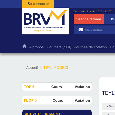
Aller au contenu principal
Se connecter
Dimanche, 9 août, 2026 - 12:07
Séance fermée
BI
A propos
Courtiers (SGI)
Journée de cotation
Do
Accueil
TEYLIMOGPCI
TOP 5
Cours
Variation
TEYL
FLOP 5
Cours
Variation
- Tout 
ACTIVITÉS DU MARCHÉ