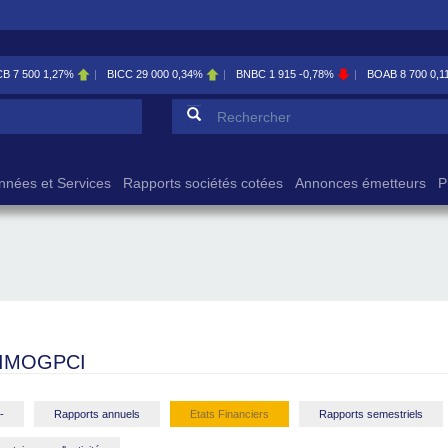
CB
7 500
1,27%
BICC
29 000
0,34%
BNBC
1 915
-0,78%
BOAB
8 700
0,1
Formulaire de reche
Rechercher
nnées et Services
Rapports sociétés cotées
Annonces émetteurs
P
IMOGPCI
-
Rapports annuels
Etats Financiers
Rapports semestriels