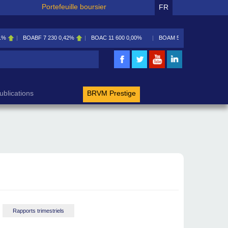
Portefeuille boursier
FR
1%
BOABF
7 230
0,42%
BOAC
11 600
0,00%
BOAM
5 585
0,09%
rche
ublications
BRVM Prestige
Rapports trimestriels