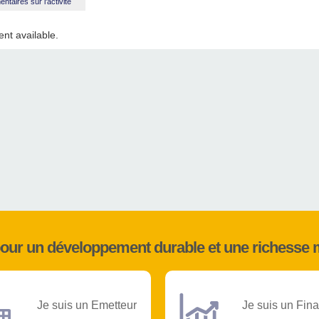
taires sur l'activité
nt available.
pour un développement durable et une richesse 
Je suis un Emetteur
Je suis un Fina