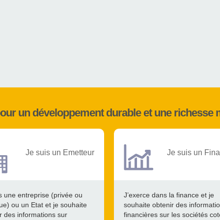
pour un développement durable et une richesse 
Je suis un Emetteur
Je suis un Fina
s une entreprise (privée ou
J’exerce dans la finance et je
ue) ou un Etat et je souhaite
souhaite obtenir des informati
r des informations sur
financières sur les sociétés co