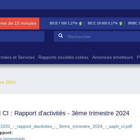
érée de 15 minutes
BICB
7 500
1,27%
BICC
29 000
0,17%
BNBC
Formulaire de reche
Rechercher
nnées et Services
Rapports sociétés cotées
Annonces émetteurs
P
tre 2024
CI : Rapport d'activités - 3ème trimestre 2024
1031_-_rapport_dactivites_-_3eme_trimestre_2024_-_saph_ci.pdf
apport:
 trimestriels