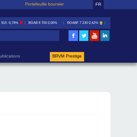
Portefeuille boursier
FR
1 915
-0,78%
BOAB
8 700
0,00%
BOABF
7 230
0,42%
BOAC
11 600
0,00
rche
ublications
BRVM Prestige