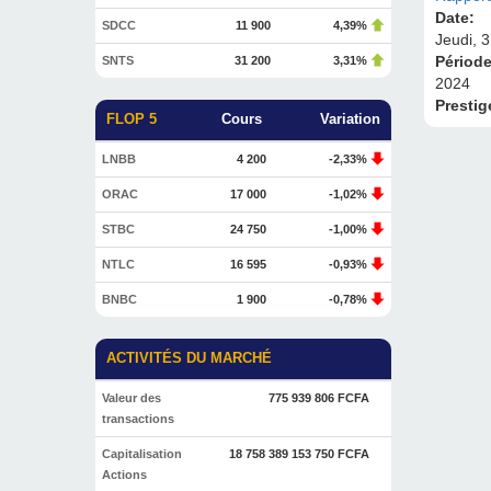
Date:
SDCC
11 900
4,39%
Jeudi, 
Périod
SNTS
31 200
3,31%
2024
Prestig
FLOP 5
Cours
Variation
LNBB
4 200
-2,33%
ORAC
17 000
-1,02%
STBC
24 750
-1,00%
NTLC
16 595
-0,93%
BNBC
1 900
-0,78%
ACTIVITÉS DU MARCHÉ
Valeur des
775 939 806 FCFA
transactions
Capitalisation
18 758 389 153 750 FCFA
Actions