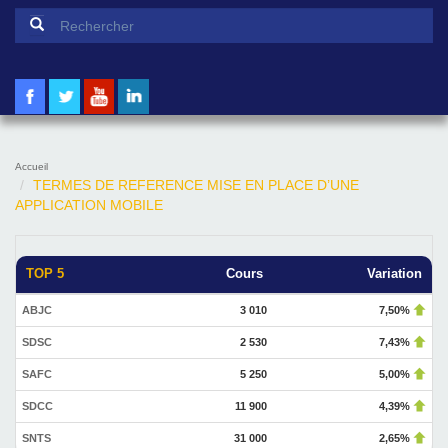
Formulaire de recherche
Rechercher
Accueil
TERMES DE REFERENCE MISE EN PLACE D’UNE
APPLICATION MOBILE
TOP 5
Cours
Variation
ABJC
3 010
7,50%
SDSC
2 530
7,43%
SAFC
5 250
5,00%
SDCC
11 900
4,39%
SNTS
31 000
2,65%