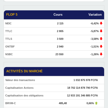
FLOP 5
Cours
Variation
NEIC
2 115
-6,42%
TTLC
2 805
-5,87%
TTLS
3 500
-3,58%
ONTBF
2 940
-1,51%
NSBC
23 550
-1,26%
ACTIVITÉS DU MARCHÉ
Valeur des transactions
1 032 875 978 FCFA
Capitalisation Actions
18 702 114 878 790 FCFA
Capitalisation des obligations
12 933 191 346 885 FCFA
BRVM-C
485,48
0,66%