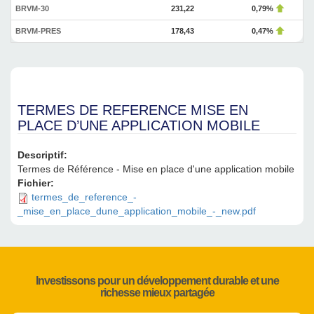
BRVM-30
231,22
0,79%
BRVM-PRES
178,43
0,47%
TERMES DE REFERENCE MISE EN
PLACE D’UNE APPLICATION MOBILE
Descriptif:
Termes de Référence - Mise en place d'une application mobile
Fichier:
termes_de_reference_-
_mise_en_place_dune_application_mobile_-_new.pdf
Investissons pour un développement durable et une
richesse mieux partagée