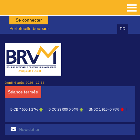
Aller au contenu principal
Se connecter
Portefeuille boursier
FR
Jeudi, 6 août, 2026 - 17:34
Séance fermée
BICB
7 500
1,27%
BICC
29 000
0,34%
BNBC
1 915
-0,78%
BOAB