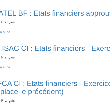
TEL BF : Etats financiers approu
e
Français
la suite
de ONATEL BF : Etats financiers approuvés - Exercice 2025
TISAC CI : Etats financiers - Exer
e
Français
la suite
de FILTISAC CI : Etats financiers - Exercice 2025
CA CI : Etats financiers - Exercic
place le précédent)
e
Français