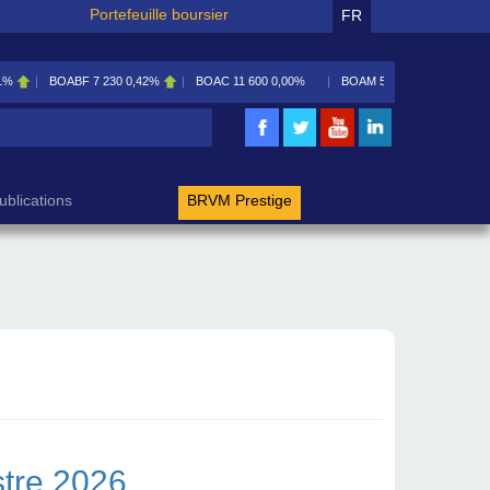
Portefeuille boursier
FR
BOABF
7 230
0,42%
BOAC
11 600
0,00%
BOAM
5 585
0,09%
BOAN
rche
ublications
BRVM Prestige
stre 2026