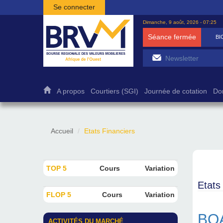
Aller au contenu principal
Se connecter
Dimanche, 9 août, 2026 - 07:25
Séance fermée
BICB
7 5
A propos
Courtiers (SGI)
Journée de cotation
Do
Accueil
Etats Financiers
TOP 5
Cours
Variation
Etats
FLOP 5
Cours
Variation
BOA
ACTIVITÉS DU MARCHÉ