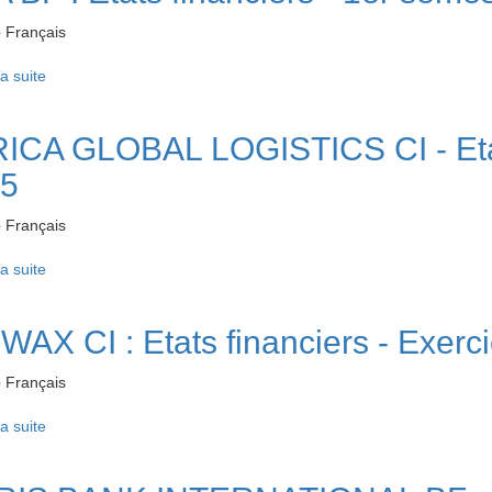
e
Français
la suite
de BOA BF : Etats financiers - 1er semestre 2026
ICA GLOBAL LOGISTICS CI - Etats
5
e
Français
la suite
de AFRICA GLOBAL LOGISTICS CI - Etats financiers - Exercice
WAX CI : Etats financiers - Exerc
e
Français
la suite
de UNIWAX CI : Etats financiers - Exercice 2025