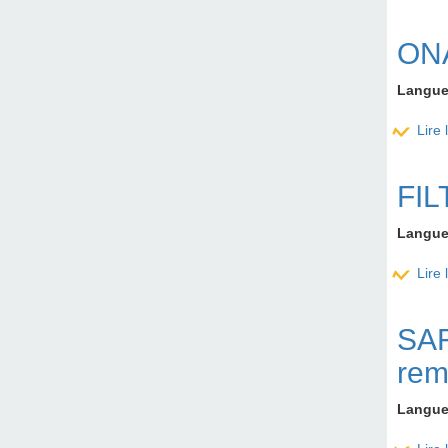
ONA
Langu
Lire 
FIL
Langu
Lire 
SAF
rem
Langu