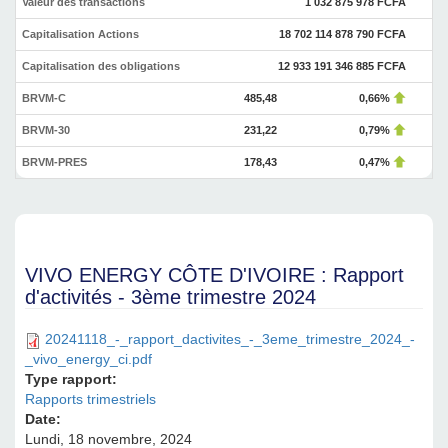
Valeur des transactions
1 032 875 978 FCFA
Capitalisation Actions
18 702 114 878 790 FCFA
Capitalisation des obligations
12 933 191 346 885 FCFA
BRVM-C
485,48
0,66%
BRVM-30
231,22
0,79%
BRVM-PRES
178,43
0,47%
VIVO ENERGY CÔTE D'IVOIRE : Rapport
d'activités - 3ème trimestre 2024
20241118_-_rapport_dactivites_-_3eme_trimestre_2024_-
_vivo_energy_ci.pdf
Type rapport:
Rapports trimestriels
Date:
Lundi, 18 novembre, 2024