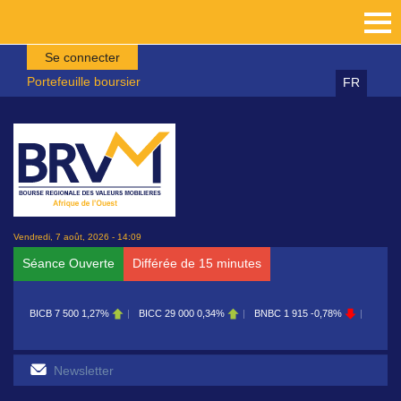
Aller au contenu principal
Se connecter
Portefeuille boursier
FR
Vendredi, 7 août, 2026 - 14:09
Séance Ouverte
Différée de 15 minutes
BICB
7 500
1,27%
BICC
29 000
0,34%
BNBC
1 915
-0,78%
BOAB