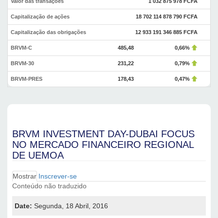
Valor das transações
1 032 875 978 FCFA
Capitalização de ações
18 702 114 878 790 FCFA
Capitalização das obrigações
12 933 191 346 885 FCFA
BRVM-C
485,48
0,66%
BRVM-30
231,22
0,79%
BRVM-PRES
178,43
0,47%
BRVM INVESTMENT DAY-DUBAI FOCUS
NO MERCADO FINANCEIRO REGIONAL
DE UEMOA
Mostrar
(separador
Inscrever-se
Separadores primários
ativo)
Conteúdo não traduzido
Date:
Segunda, 18 Abril, 2016