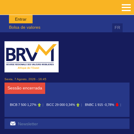
Passar para o conteúdo principal
Entrar
Bolsa de valores
FR
Sexta, 7 Agosto, 2026 - 16:45
Sessão encerrada
BICB
7 500
1,27%
BICC
29 000
0,34%
BNBC
1 915
-0,78%
BOAB