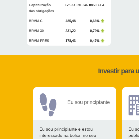
Capitalização
12 933 191 346 885 FCFA
das obrigações
BRVM-C
485,48
0,66%
BRVM-30
231,22
0,79%
BRVM-PRES
178,43
0,47%
Investir para
Eu sou principiante
Eu sou principiante e estou
Eu s
interessado na bolsa, no seu
públi