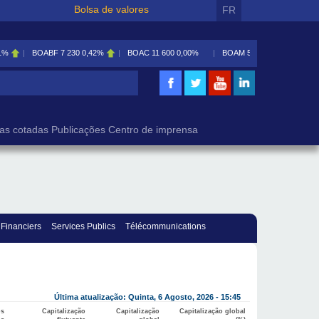
Bolsa de valores
FR
1%
BOABF
7 230
0,42%
BOAC
11 600
0,00%
BOAM
5 585
0,09%
isa
as cotadas
Publicações
Centro de imprensa
 Financiers
Services Publics
Télécommunications
Última atualização: Quinta, 6 Agosto, 2026 - 15:45
os
Capitalização
Capitalização
Capitalização global