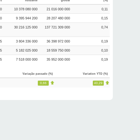
os
flutuante
global
(%)
50
10 378 080 000
21 016 000 000
0,11
00
9 395 944 200
28 207 480 000
0,15
30
30 216 125 000
137 721 309 000
0,74
45
3 804 336 000
36 398 972 000
0,19
25
5 182 025 000
18 559 750 000
0,10
75
7 518 000 000
35 952 000 000
0,19
Variação passado (%)
Variation YTD (%)
0,66
40,29