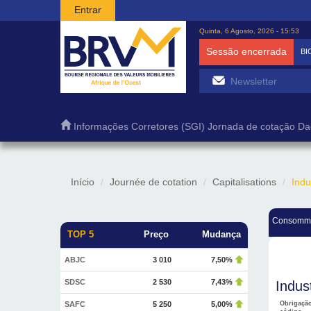
Passar para o conteúdo principal
Entrar
Quinta, 6 Agosto, 2026 - 15:53
Sessão encerrada
BI
Informações
Corretores (SGI)
Jornada de cotação
Da
Início
Journée de cotation
Capitalisations
Indu
Consomma
TOP 5
Preço
Mudança
ABJC
3 010
7,50%
SDSC
2 530
7,43%
Indust
SAFC
5 250
5,00%
Obrigaçã