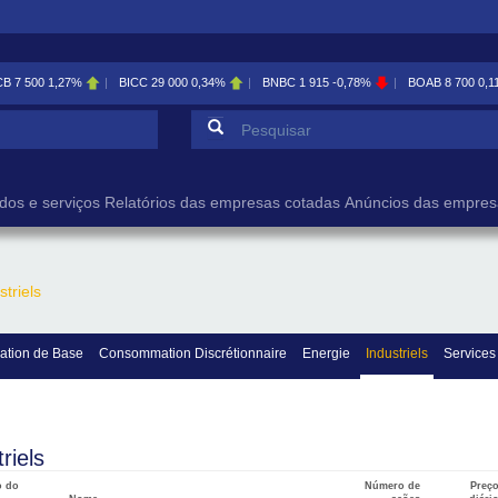
CB
7 500
1,27%
BICC
29 000
0,34%
BNBC
1 915
-0,78%
BOAB
8 700
0,1
Formulário de pesqu
Pesquisar
dos e serviços
Relatórios das empresas cotadas
Anúncios das empres
striels
tion de Base
Consommation Discrétionnaire
Energie
Industriels
Services
riels
o do
Número de
Preç