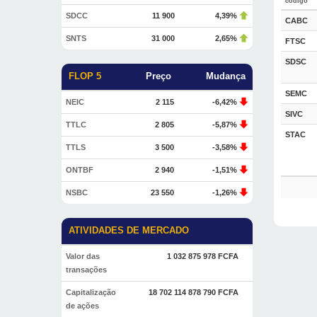
código
SDCC
11 900
4,39%
CABC
SNTS
31 000
2,65%
FTSC
SDSC
FLOP 5
Preço
Mudança
SEMC
NEIC
2 115
-6,42%
SIVC
TTLC
2 805
-5,87%
STAC
TTLS
3 500
-3,58%
ONTBF
2 940
-1,51%
NSBC
23 550
-1,26%
ATIVIDADES DE MERCADO
Valor das
1 032 875 978 FCFA
transações
Capitalização
18 702 114 878 790 FCFA
de ações