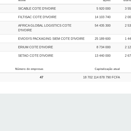
Nome
ações
diári
SICABLE COTE D'IVOIRE
5 920 000
3 5
FILTISAC COTE D'IVOIRE
14 103 740
2 0
AFRICA GLOBAL LOGISTICS COTE
54 435 300
2 5
D'IVOIRE
EVIOSYS PACKAGING SIEM COTE D'IVOIRE
25 189 600
1 4
ERIUM COTE D’IVOIRE
8 734 000
2 1
SETAO COTE D'IVOIRE
13 440 000
2 6
Número de empresas
Capitalização atual
47
18 702 114 878 790 FCFA