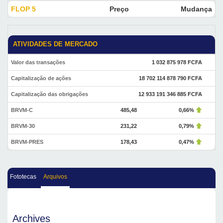
FLOP 5
Preço
Mudança
ATIVIDADES DE MERCADO
Valor das transações
1 032 875 978 FCFA
Capitalização de ações
18 702 114 878 790 FCFA
Capitalização das obrigações
12 933 191 346 885 FCFA
BRVM-C
485,48
0,66%
BRVM-30
231,22
0,79%
BRVM-PRES
178,43
0,47%
Fototecas
Arquivos
Archives