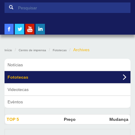
Formulário de pesquisa
Pesquisar
Archives
Início
Centro de imprensa
Fototecas
Notícias
Fototecas
Videotecas
Evèntos
TOP 5
Preço
Mudança