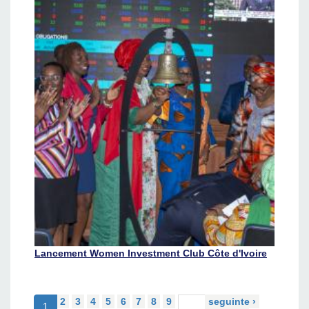
Lancement Women Investment Club Côte d'Ivoire
2
3
4
5
6
7
8
9
seguinte ›
1
…