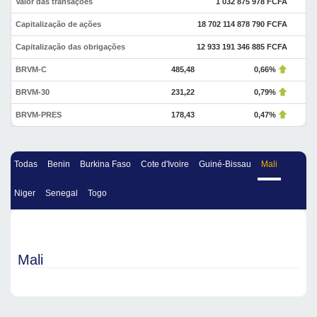
Valor das transações
1 032 875 978 FCFA
Capitalização de ações
18 702 114 878 790 FCFA
Capitalização das obrigações
12 933 191 346 885 FCFA
BRVM-C
485,48
0,66%
BRVM-30
231,22
0,79%
BRVM-PRES
178,43
0,47%
Todas
Benin
Burkina Faso
Cote d'Ivoire
Guiné-Bissau
Mali
Niger
Senegal
Togo
Mali