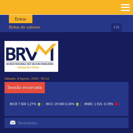
Passar para o conteúdo principal
Entrar
Bolsa de valores
FR
Sábado, 8 Agosto, 2026 - 06:14
Sessão encerrada
BICB
7 500
1,27%
BICC
29 000
0,34%
BNBC
1 915
-0,78%
BOAB
8 700