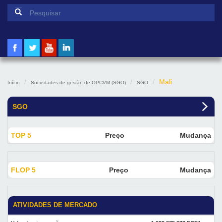
Formulário de pesquisa
Pesquisar
Mali
Início
Sociedades de gestão de OPCVM (SGO)
SGO
SGO
TOP 5
Preço
Mudança
FLOP 5
Preço
Mudança
ATIVIDADES DE MERCADO