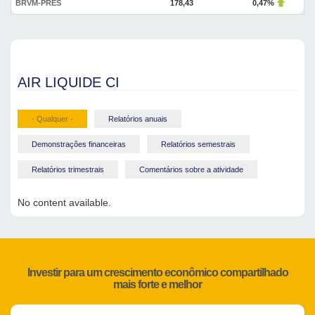
BRVM-PRES
178,43
0,47%
AIR LIQUIDE CI
- Qualquer -
Relatórios anuais
Demonstrações financeiras
Relatórios semestrais
Relatórios trimestrais
Comentários sobre a atividade
No content available.
Investir para um crescimento econômico compartilhado
mais forte e melhor