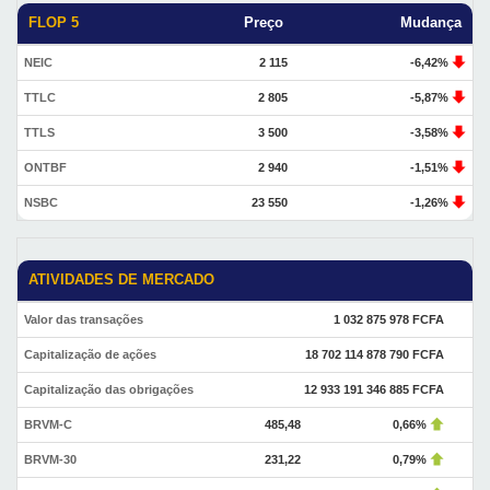
FLOP 5
Preço
Mudança
NEIC
2 115
-6,42%
TTLC
2 805
-5,87%
TTLS
3 500
-3,58%
ONTBF
2 940
-1,51%
NSBC
23 550
-1,26%
ATIVIDADES DE MERCADO
Valor das transações
1 032 875 978 FCFA
Capitalização de ações
18 702 114 878 790 FCFA
Capitalização das obrigações
12 933 191 346 885 FCFA
BRVM-C
485,48
0,66%
BRVM-30
231,22
0,79%