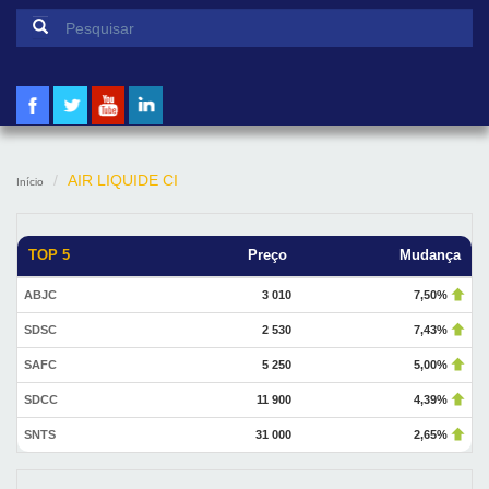
Formulário de pesquisa
Pesquisar
AIR LIQUIDE CI
Início
TOP 5
Preço
Mudança
ABJC
3 010
7,50%
SDSC
2 530
7,43%
SAFC
5 250
5,00%
SDCC
11 900
4,39%
SNTS
31 000
2,65%