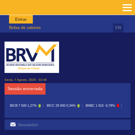
Passar para o conteúdo principal
Entrar
Bolsa de valores
FR
Sexta, 7 Agosto, 2026 - 03:46
Sessão encerrada
BICB
7 500
1,27%
BICC
29 000
0,34%
BNBC
1 915
-0,78%
BOAB