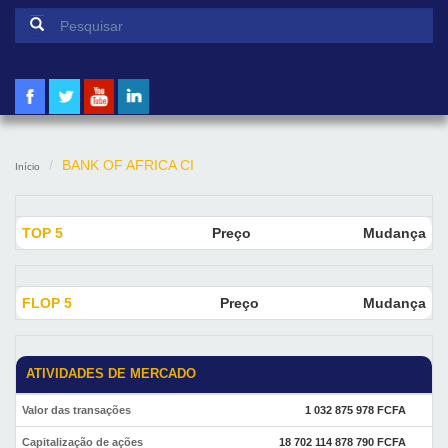
Formulário de pesquisa
Pesquisar
BANK OF AFRICA CI
Início
TOP 5
Preço
Mudança
FLOP 5
Preço
Mudança
ATIVIDADES DE MERCADO
Valor das transações
1 032 875 978 FCFA
Capitalização de ações
18 702 114 878 790 FCFA