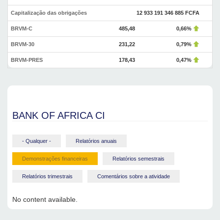
Capitalização das obrigações
12 933 191 346 885 FCFA
BRVM-C
485,48
0,66%
BRVM-30
231,22
0,79%
BRVM-PRES
178,43
0,47%
BANK OF AFRICA CI
- Qualquer -
Relatórios anuais
Demonstrações financeiras
Relatórios semestrais
Relatórios trimestrais
Comentários sobre a atividade
No content available.