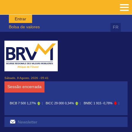
Passar para o conteúdo principal
Entrar
Bolsa de valores
FR
Sábado, 8 Agosto, 2026 - 05:41
Sessão encerrada
BICB
7 500
1,27%
BICC
29 000
0,34%
BNBC
1 915
-0,78%
BOAB