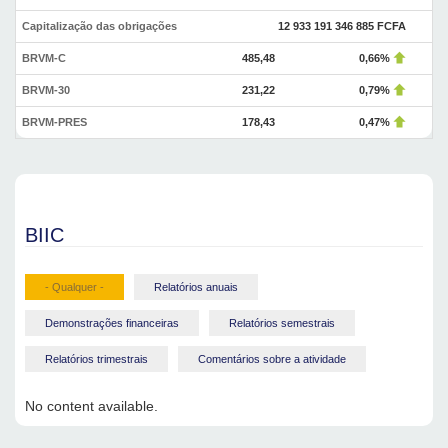
Capitalização das obrigações
12 933 191 346 885 FCFA
BRVM-C
485,48
0,66%
BRVM-30
231,22
0,79%
BRVM-PRES
178,43
0,47%
BIIC
- Qualquer -
Relatórios anuais
Demonstrações financeiras
Relatórios semestrais
Relatórios trimestrais
Comentários sobre a atividade
No content available.