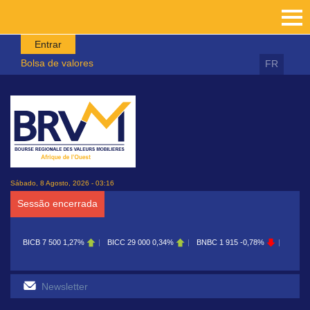
Passar para o conteúdo principal
Entrar
Bolsa de valores
FR
Sábado, 8 Agosto, 2026 - 03:16
Sessão encerrada
BICB
7 500
1,27%
BICC
29 000
0,34%
BNBC
1 915
-0,78%
BOAB