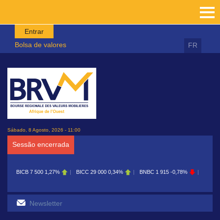
Passar para o conteúdo principal
Entrar
Bolsa de valores
FR
Sábado, 8 Agosto, 2026 - 11:00
Sessão encerrada
BICB
7 500
1,27%
BICC
29 000
0,34%
BNBC
1 915
-0,78%
BOAB