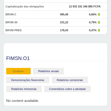
Capitalização das obrigações
12 933 191 346 885 FCFA
BRVM-C
485,48
0,66%
BRVM-30
231,22
0,79%
BRVM-PRES
178,43
0,47%
FIMSN.O1
- Qualquer -
Relatórios anuais
Demonstrações financeiras
Relatórios semestrais
Relatórios trimestrais
Comentários sobre a atividade
No content available.