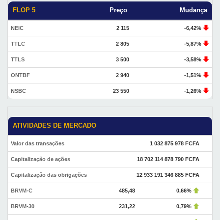
FLOP 5
Preço
Mudança
NEIC
2 115
-6,42%
TTLC
2 805
-5,87%
TTLS
3 500
-3,58%
ONTBF
2 940
-1,51%
NSBC
23 550
-1,26%
ATIVIDADES DE MERCADO
Valor das transações
1 032 875 978 FCFA
Capitalização de ações
18 702 114 878 790 FCFA
Capitalização das obrigações
12 933 191 346 885 FCFA
BRVM-C
485,48
0,66%
BRVM-30
231,22
0,79%