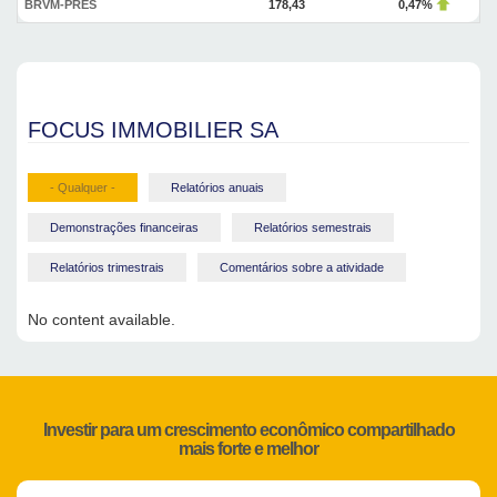
BRVM-PRES
178,43
0,47%
FOCUS IMMOBILIER SA
- Qualquer -
Relatórios anuais
Demonstrações financeiras
Relatórios semestrais
Relatórios trimestrais
Comentários sobre a atividade
No content available.
Investir para um crescimento econômico compartilhado
mais forte e melhor