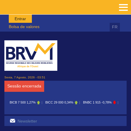
Passar para o conteúdo principal
Entrar
Bolsa de valores
FR
Sexta, 7 Agosto, 2026 - 03:51
Sessão encerrada
BICB
7 500
1,27%
BICC
29 000
0,34%
BNBC
1 915
-0,78%
BOAB