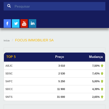
Formulário de pesquisa
Pesquisar
FOCUS IMMOBILIER SA
Início
TOP 5
Preço
Mudança
ABJC
3 010
7,50%
SDSC
2 530
7,43%
SAFC
5 250
5,00%
SDCC
11 900
4,39%
SNTS
31 000
2,65%