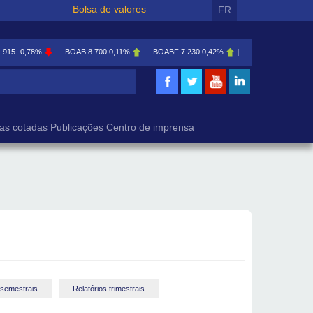
Bolsa de valores
FR
1 915
-0,78%
BOAB
8 700
0,11%
BOABF
7 230
0,42%
BOAC
11 600
0,00
isa
as cotadas
Publicações
Centro de imprensa
 semestrais
Relatórios trimestrais