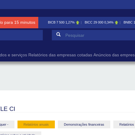
do para 15 minutos
BICB
7 500
1,27%
BICC
29 000
0,34%
BNBC
Formulário de pesqu
Pesquisar
dos e serviços
Relatórios das empresas cotadas
Anúncios das empres
LE CI
quer -
Relatórios anuais
Demonstrações financeiras
Relatórios