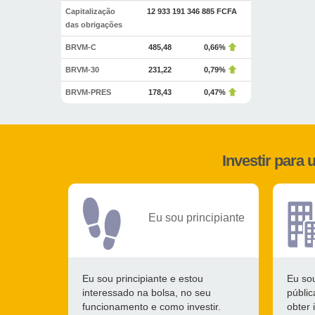
Capitalização
12 933 191 346 885 FCFA
das obrigações
BRVM-C
485,48
0,66%
BRVM-30
231,22
0,79%
BRVM-PRES
178,43
0,47%
Investir para
Eu sou principiante
Eu sou principiante e estou
Eu so
interessado na bolsa, no seu
públi
funcionamento e como investir.
obter