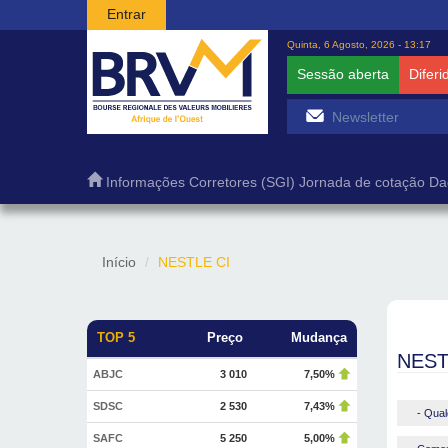
Passar para o conteúdo principal
Entrar
Quinta, 6 Agosto, 2026 - 13:17
Sessão aberta
Diferi
Informações
Corretores (SGI)
Jornada de cotação
Da
Início
NESTLE CI
TOP 5
Preço
Mudança
NEST
ABJC
3 010
7,50%
SDSC
2 530
7,43%
- Qual
SAFC
5 250
5,00%