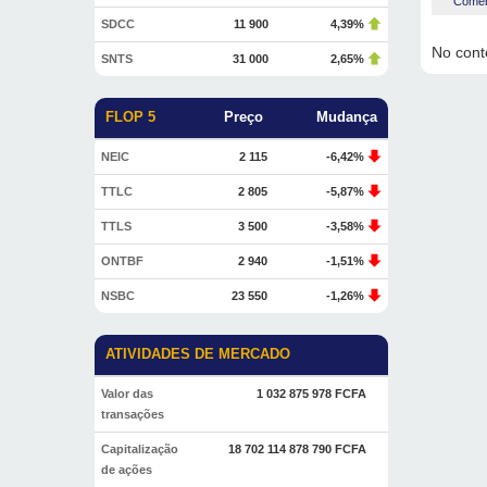
Coment
SDCC
11 900
4,39%
No conte
SNTS
31 000
2,65%
FLOP 5
Preço
Mudança
NEIC
2 115
-6,42%
TTLC
2 805
-5,87%
TTLS
3 500
-3,58%
ONTBF
2 940
-1,51%
NSBC
23 550
-1,26%
ATIVIDADES DE MERCADO
Valor das
1 032 875 978 FCFA
transações
Capitalização
18 702 114 878 790 FCFA
de ações