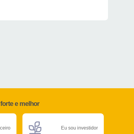
forte e melhor
ceiro
Eu sou investidor