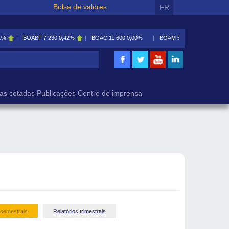
Bolsa de valores
FR
1%
BOABF
7 230
0,42%
BOAC
11 600
0,00%
BOAM
5 585
0,09%
isa
as cotadas
Publicações
Centro de imprensa
 semestrais
Relatórios trimestrais