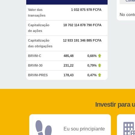
Coment
Valor das
1 032 875 978 FCFA
No conte
transações
Capitalização
18 702 114 878 790 FCFA
de ações
Capitalização
12 933 191 346 885 FCFA
das obrigações
BRVM-C
485,48
0,66%
BRVM-30
231,22
0,79%
BRVM-PRES
178,43
0,47%
Investir para
Eu sou principiante