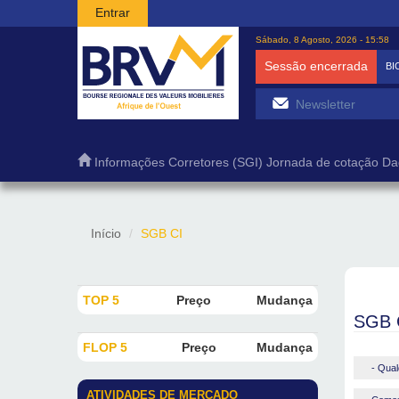
Passar para o conteúdo principal
Entrar
Sábado, 8 Agosto, 2026 - 15:58
Sessão encerrada
BI
Informações
Corretores (SGI)
Jornada de cotação
Da
Início
SGB CI
TOP 5
Preço
Mudança
SGB 
FLOP 5
Preço
Mudança
- Qual
ATIVIDADES DE MERCADO