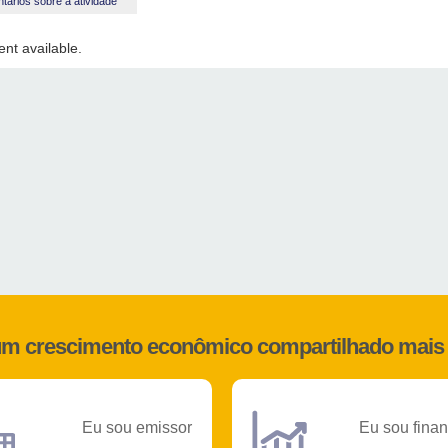
ários sobre a atividade
nt available.
 um crescimento econômico compartilhado mais 
Eu sou emissor
Eu sou finan