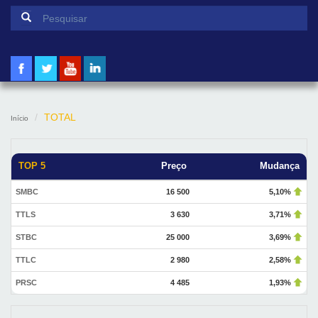
Formulário de pesquisa
Pesquisar
TOTAL
Início
TOP 5
Preço
Mudança
SMBC
16 500
5,10%
TTLS
3 630
3,71%
STBC
25 000
3,69%
TTLC
2 980
2,58%
PRSC
4 485
1,93%