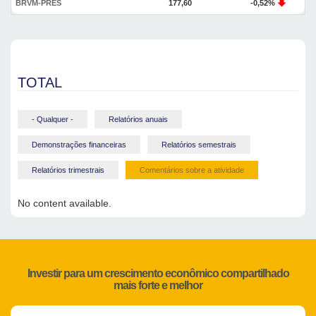
BRVM-PRES
177,60
-0,52%
TOTAL
- Qualquer -
Relatórios anuais
Demonstrações financeiras
Relatórios semestrais
Relatórios trimestrais
Comentários sobre a atividade
No content available.
Investir para um crescimento econômico compartilhado
mais forte e melhor