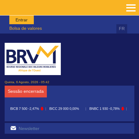
Passar para o conteúdo principal
Entrar
Bolsa de valores
FR
Quinta, 6 Agosto, 2026 - 05:42
Sessão encerrada
BICB
7 500
-2,47%
BICC
29 000
0,00%
BNBC
1 930
-0,78%
BOA