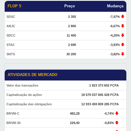
FLOP 5
Preço
Mudança
SDSC
2 355
-7,47%
ABJC
2 800
-6,67%
SDCC
11 400
-4,20%
STAC
2 690
-3,93%
SNTS
30 200
-3,82%
ATIVIDADES DE MERCADO
Valor das transações
1 823 373 602 FCFA
Capitalização de ações
18 579 037 845 428 FCFA
Capitalização das obrigações
12 933 459 809 285 FCFA
BRVM-C
482,28
-0,74%
BRVM-30
229,40
-0,83%