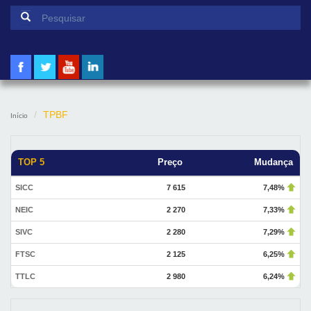
Formulário de pesquisa
Pesquisar
TPBF
Início
TOP 5
Preço
Mudança
SICC
7 615
7,48%
NEIC
2 270
7,33%
SIVC
2 280
7,29%
FTSC
2 125
6,25%
TTLC
2 980
6,24%