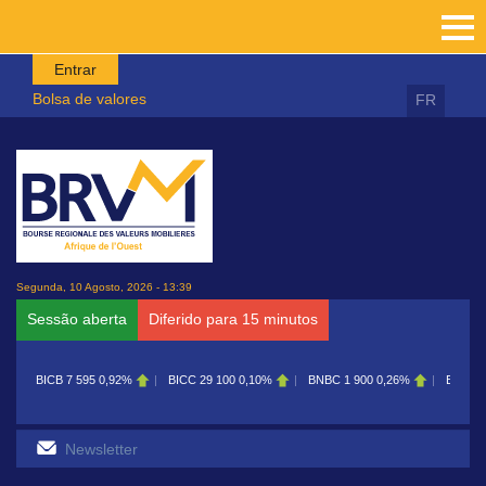
Passar para o conteúdo principal
Entrar
Bolsa de valores
FR
Segunda, 10 Agosto, 2026 - 13:39
Sessão aberta
Diferido para 15 minutos
BICB
7 595
0,92%
BICC
29 100
0,10%
BNBC
1 900
0,26%
BOAB