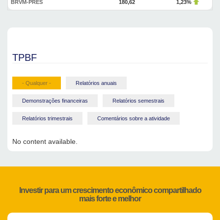
BRVM-PRES
180,62
1,23%
TPBF
- Qualquer -
Relatórios anuais
Demonstrações financeiras
Relatórios semestrais
Relatórios trimestrais
Comentários sobre a atividade
No content available.
Investir para um crescimento econômico compartilhado
mais forte e melhor