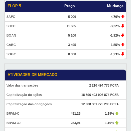
FLOP 5
Preço
Mudança
SAFC
5 000
-4,76%
SDCC
11 505
-3,32%
BOAN
5 100
-1,92%
CABC
3 495
-1,55%
SOGC
8 000
-1,23%
ATIVIDADES DE MERCADO
Valor das transações
2 210 494 778 FCFA
Capitalização de ações
18 896 403 006 874 FCFA
Capitalização das obrigações
12 908 381 775 295 FCFA
BRVM-C
491,28
1,19%
BRVM-30
233,91
1,16%