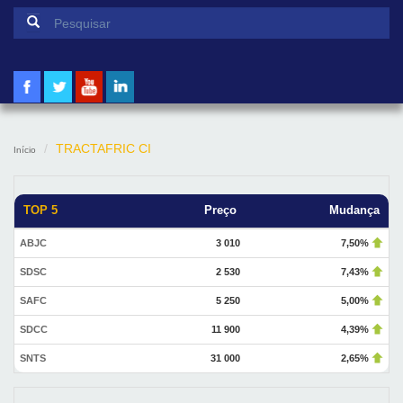
Formulário de pesquisa
Pesquisar
TRACTAFRIC CI
Início
TOP 5
Preço
Mudança
ABJC
3 010
7,50%
SDSC
2 530
7,43%
SAFC
5 250
5,00%
SDCC
11 900
4,39%
SNTS
31 000
2,65%