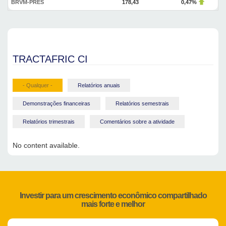
BRVM-PRES
178,43
0,47%
TRACTAFRIC CI
- Qualquer -
Relatórios anuais
Demonstrações financeiras
Relatórios semestrais
Relatórios trimestrais
Comentários sobre a atividade
No content available.
Investir para um crescimento econômico compartilhado
mais forte e melhor