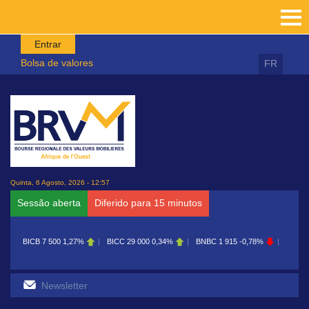
Passar para o conteúdo principal
Entrar
Bolsa de valores
FR
Quinta, 6 Agosto, 2026 - 12:57
Sessão aberta
Diferido para 15 minutos
7 500
1,27%
BICC
29 000
0,34%
BNBC
1 915
-0,78%
BOAB
8 700
0,11