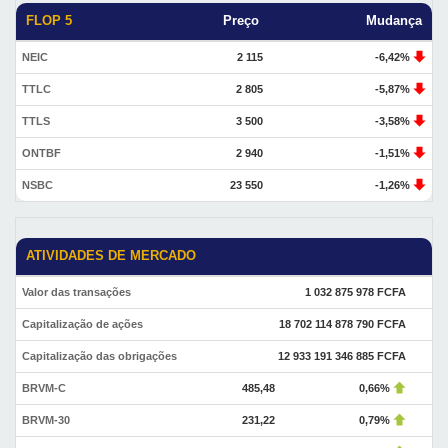
FLOP 5
Preço
Mudança
NEIC
2 115
-6,42%
TTLC
2 805
-5,87%
TTLS
3 500
-3,58%
ONTBF
2 940
-1,51%
NSBC
23 550
-1,26%
ATIVIDADES DE MERCADO
Valor das transações
1 032 875 978 FCFA
Capitalização de ações
18 702 114 878 790 FCFA
Capitalização das obrigações
12 933 191 346 885 FCFA
BRVM-C
485,48
0,66%
BRVM-30
231,22
0,79%