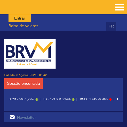
Passar para o conteúdo principal
Entrar
Bolsa de valores
FR
Sábado, 8 Agosto, 2026 - 05:42
Sessão encerrada
,27%
BICC
29 000
0,34%
BNBC
1 915
-0,78%
BOAB
8 700
0,11%
B