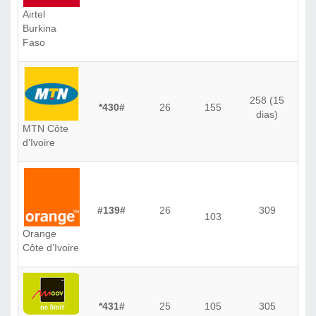
Airtel
Burkina
Faso
258 (15
*430#
26
155
dias)
MTN Côte
d’Ivoire
#139#
26
309
103
Orange
Côte d’Ivoire
*431#
25
105
305