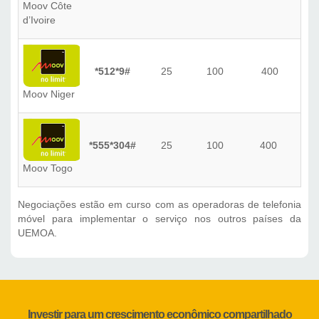
Moov Côte
d’Ivoire
*512*9#
25
100
400
Moov Niger
*555*304#
25
100
400
Moov Togo
Negociações estão em curso com as operadoras de telefonia
móvel para implementar o serviço nos outros países da
UEMOA.
Investir para um crescimento econômico compartilhado