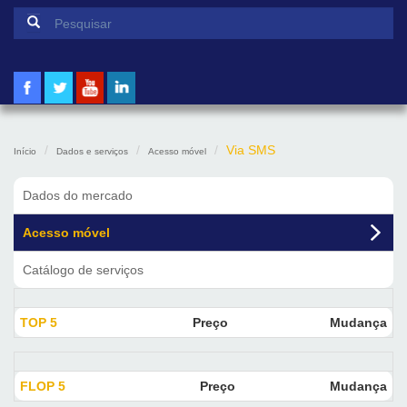
Formulário de pesquisa
Pesquisar
Via SMS
Início
Dados e serviços
Acesso móvel
Dados do mercado
Acesso móvel
Catálogo de serviços
TOP 5
Preço
Mudança
FLOP 5
Preço
Mudança