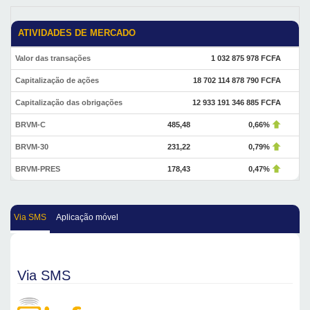
ATIVIDADES DE MERCADO
Valor das transações
1 032 875 978 FCFA
Capitalização de ações
18 702 114 878 790 FCFA
Capitalização das obrigações
12 933 191 346 885 FCFA
BRVM-C
485,48
0,66%
BRVM-30
231,22
0,79%
BRVM-PRES
178,43
0,47%
Via SMS
Aplicação móvel
Via SMS