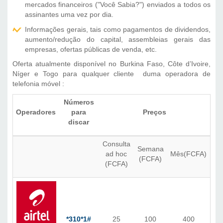
mercados financeiros ("Você Sabia?") enviados a todos os
assinantes uma vez por dia.
Informações gerais, tais como pagamentos de dividendos,
aumento/redução do capital, assembleias gerais das
empresas, ofertas públicas de venda, etc.
Oferta atualmente disponível no Burkina Faso, Côte d’Ivoire,
Níger e Togo para qualquer cliente duma operadora de
telefonia móvel :
Números
Operadores
para
Preços
discar
Consulta
Semana
ad hoc
Mês(FCFA)
(FCFA)
(FCFA)
*310*1#
25
100
400