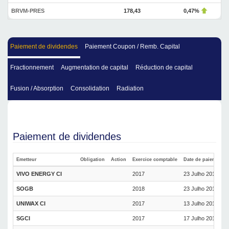
BRVM-PRES
178,43
0,47%
Paiement de dividendes
Paiement Coupon / Remb. Capital
Fractionnement
Augmentation de capital
Réduction de capital
Fusion / Absorption
Consolidation
Radiation
Paiement de dividendes
Emetteur
Obligation
Action
Exercice comptable
Date de paiement
VIVO ENERGY CI
2017
23 Julho 2018
SOGB
2018
23 Julho 2018
UNIWAX CI
2017
13 Julho 2018
SGCI
2017
17 Julho 2018