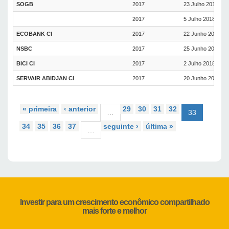
SOGB
2017
23 Julho 2018
2017
5 Julho 2018
ECOBANK CI
2017
22 Junho 2018
NSBC
2017
25 Junho 2018
BICI CI
2017
2 Julho 2018
SERVAIR ABIDJAN CI
2017
20 Junho 2018
« primeira
‹ anterior
29
30
31
32
…
33
34
35
36
37
seguinte ›
última »
…
Investir para um crescimento econômico compartilhado
mais forte e melhor