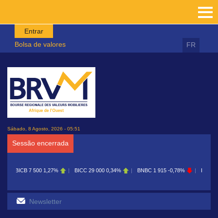
Passar para o conteúdo principal
Entrar
Bolsa de valores
FR
Sábado, 8 Agosto, 2026 - 05:51
Sessão encerrada
00
1,27%
BICC
29 000
0,34%
BNBC
1 915
-0,78%
BOAB
8 700
0,11%