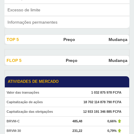
Excesso de limite
Informações permanentes
TOP 5
Preço
Mudança
FLOP 5
Preço
Mudança
ATIVIDADES DE MERCADO
Valor das transações
1 032 875 978 FCFA
Capitalização de ações
18 702 114 878 790 FCFA
Capitalização das obrigações
12 933 191 346 885 FCFA
BRVM-C
485,48
0,66%
BRVM-30
231,22
0,79%