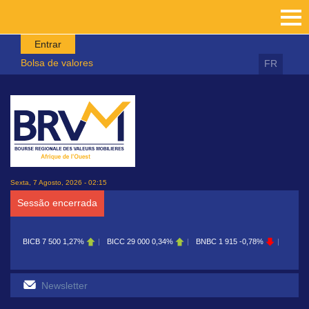
Passar para o conteúdo principal
Entrar
Bolsa de valores
FR
Sexta, 7 Agosto, 2026 - 02:15
Sessão encerrada
BICB
7 500
1,27%
BICC
29 000
0,34%
BNBC
1 915
-0,78%
BOAB
8 700