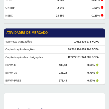
TTLS
3 500
-3,58%
ONTBF
2 940
-1,51%
NSBC
23 550
-1,26%
ATIVIDADES DE MERCADO
Valor das transações
1 032 875 978 FCFA
Capitalização de ações
18 702 114 878 790 FCFA
Capitalização das obrigações
12 933 191 346 885 FCFA
BRVM-C
485,48
0,66%
BRVM-30
231,22
0,79%
BRVM-PRES
178,43
0,47%