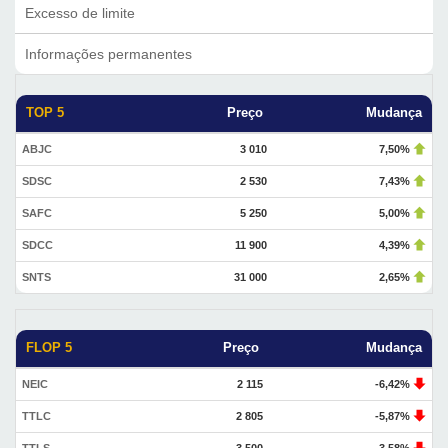
Excesso de limite
Informações permanentes
TOP 5
Preço
Mudança
ABJC
3 010
7,50%
SDSC
2 530
7,43%
SAFC
5 250
5,00%
SDCC
11 900
4,39%
SNTS
31 000
2,65%
FLOP 5
Preço
Mudança
NEIC
2 115
-6,42%
TTLC
2 805
-5,87%