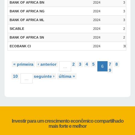
BANK OF AFRICA BN
2024
3 Junho
BANK OF AFRICA NG
2024
3 Junho
BANK OF AFRICA ML
2024
3 Junho
SICABLE
2024
2 Junho
BANK OF AFRICA SN
2024
2 Junho
ECOBANK CI
2024
30 Maio
« primeira
‹ anterior
2
3
4
5
7
8
…
6
9
10
seguinte ›
última »
…
Investir para um crescimento econômico compartilhado
mais forte e melhor