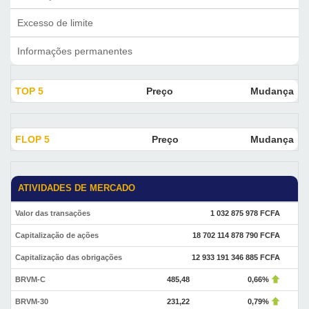
Excesso de limite
Informações permanentes
TOP 5
Preço
Mudança
FLOP 5
Preço
Mudança
ATIVIDADES DE MERCADO
Valor das transações
1 032 875 978 FCFA
Capitalização de ações
18 702 114 878 790 FCFA
Capitalização das obrigações
12 933 191 346 885 FCFA
BRVM-C
485,48
0,66%
BRVM-30
231,22
0,79%