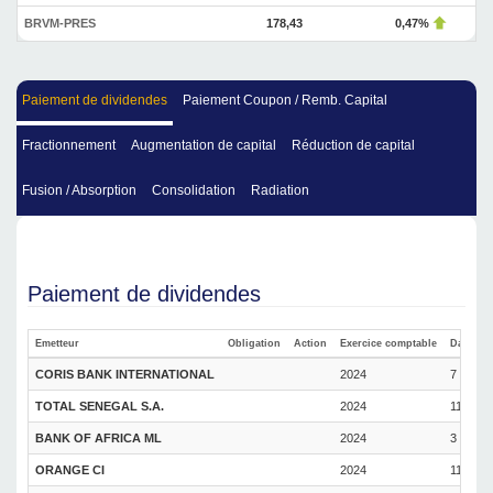
BRVM-PRES
178,43
0,47%
Paiement de dividendes
Paiement Coupon / Remb. Capital
Fractionnement
Augmentation de capital
Réduction de capital
Fusion / Absorption
Consolidation
Radiation
Paiement de dividendes
Emetteur
Obligation
Action
Exercice comptable
Date de 
CORIS BANK INTERNATIONAL
2024
7 Julho
TOTAL SENEGAL S.A.
2024
11 Julh
BANK OF AFRICA ML
2024
3 Junho
ORANGE CI
2024
11 Junh