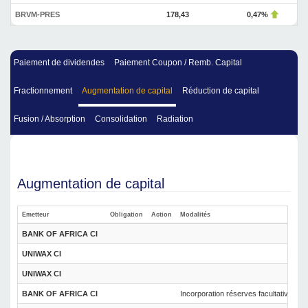
BRVM-PRES
178,43
0,47%
Paiement de dividendes
Paiement Coupon / Remb. Capital
Fractionnement
Augmentation de capital
Réduction de capital
Fusion / Absorption
Consolidation
Radiation
Augmentation de capital
Emetteur
Obligation
Action
Modalités
BANK OF AFRICA CI
UNIWAX CI
UNIWAX CI
BANK OF AFRICA CI
Incorporation réserves facultatives