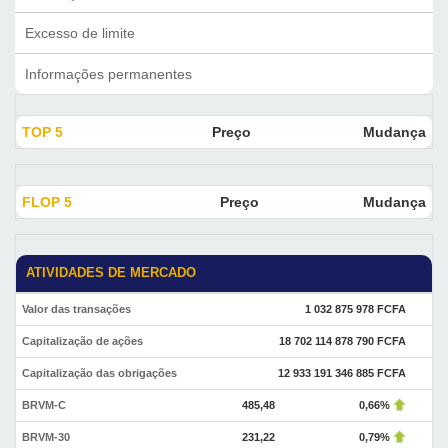
Excesso de limite
Informações permanentes
TOP 5
Preço
Mudança
FLOP 5
Preço
Mudança
ATIVIDADES DE MERCADO
Valor das transações
1 032 875 978 FCFA
Capitalização de ações
18 702 114 878 790 FCFA
Capitalização das obrigações
12 933 191 346 885 FCFA
BRVM-C
485,48
0,66%
BRVM-30
231,22
0,79%