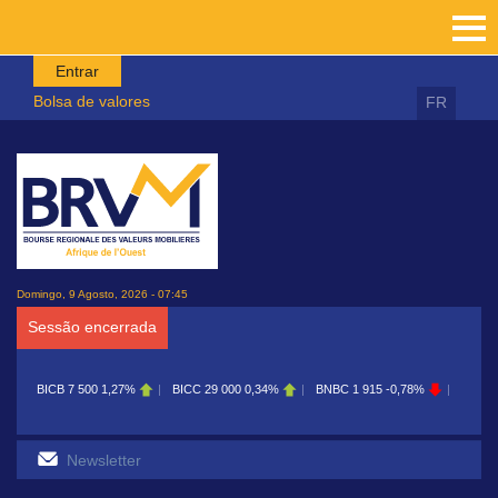
Passar para o conteúdo principal
Entrar
Bolsa de valores
FR
Domingo, 9 Agosto, 2026 - 07:45
Sessão encerrada
BICB
7 500
1,27%
BICC
29 000
0,34%
BNBC
1 915
-0,78%
BOAB
8 7