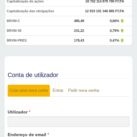
Capitalização de ações
18 702 114 878 790 FCFA
Capitalização das obrigações
12 933 191 346 885 FCFA
BRVM-C
485,48
0,66%
BRVM-30
231,22
0,79%
BRVM-PRES
178,43
0,47%
Conta de utilizador
Criar uma nova conta
(separador
Entrar
Pedir nova senha
Separadores primários
ativo)
Utilizador
*
Endereço de email
*