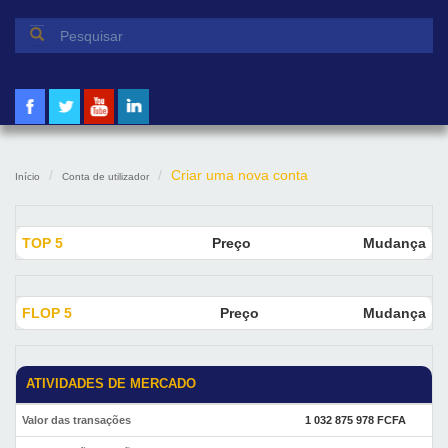
Formulário de pesquisa
Pesquisar
Criar uma nova conta
Início
Conta de utilizador
TOP 5
Preço
Mudança
FLOP 5
Preço
Mudança
ATIVIDADES DE MERCADO
Valor das transações
1 032 875 978 FCFA