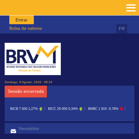
Passar para o conteúdo principal
Entrar
Bolsa de valores
FR
Domingo, 9 Agosto, 2026 - 08:25
Sessão encerrada
BICB
7 500
1,27%
BICC
29 000
0,34%
BNBC
1 915
-0,78%
BOAB