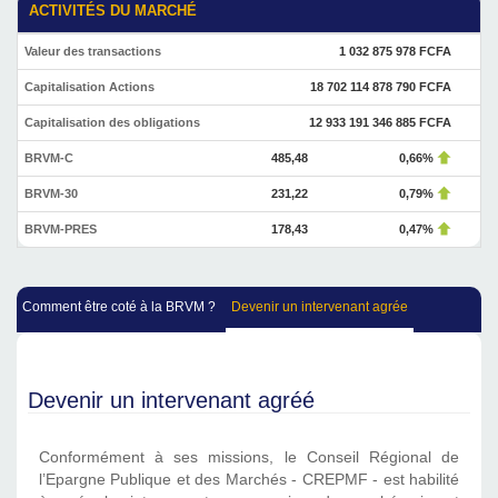
ACTIVITÉS DU MARCHÉ
Valeur des transactions
1 032 875 978 FCFA
Capitalisation Actions
18 702 114 878 790 FCFA
Capitalisation des obligations
12 933 191 346 885 FCFA
BRVM-C
485,48
0,66%
BRVM-30
231,22
0,79%
BRVM-PRES
178,43
0,47%
Comment être coté à la BRVM ?
Devenir un intervenant agrée
Devenir un intervenant agréé
Conformément à ses missions, le Conseil Régional de
l’Epargne Publique et des Marchés - CREPMF - est habilité