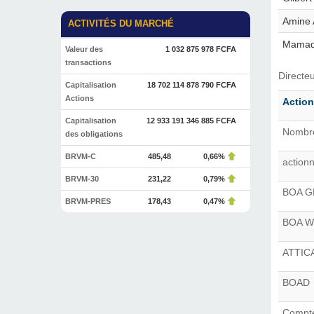
Amine 
ACTIVITÉS DU MARCHÉ
Mamad
Valeur des
1 032 875 978 FCFA
transactions
Directe
Capitalisation
18 702 114 878 790 FCFA
Actions
Action
Capitalisation
12 933 191 346 885 FCFA
Nombre
des obligations
BRVM-C
485,48
0,66%
action
BRVM-30
231,22
0,79%
BOA 
BRVM-PRES
178,43
0,47%
BOA W
ATTIC
BOAD
Compte 