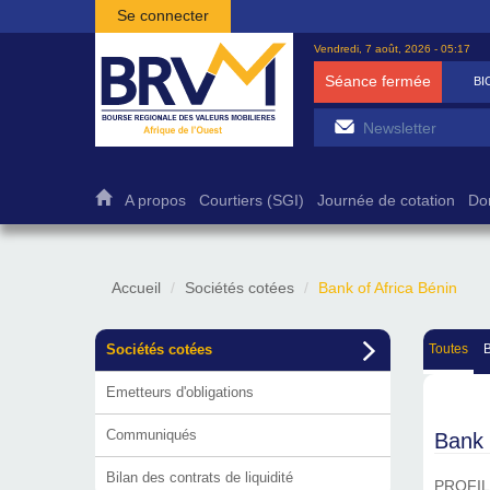
Aller au contenu principal
Se connecter
Vendredi, 7 août, 2026 - 05:17
Séance fermée
BIC
A propos
Courtiers (SGI)
Journée de cotation
Do
Accueil
Sociétés cotées
Bank of Africa Bénin
Sociétés cotées
Toutes
Emetteurs d'obligations
Communiqués
Bank 
Bilan des contrats de liquidité
PROFIL