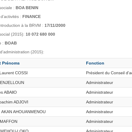
sociale :
BOA BENIN
d’activités :
FINANCE
introduction à la BRVM :
17/11/2000
social (2015):
10 072 680 000
e :
BOAB
d’administration (2015):
t Prénoms
Fonction
 Laurent COSSI
Président du Conseil d'a
 BENJELLOUN
Administrateur
s ABAllO
Administrateur
oachim ADJOVI
Administrateur
e AKAN AHOUANMENOU
Administrateur
t MAFFON
Administrateur
rt MEHOU-LOKO
Administrateur