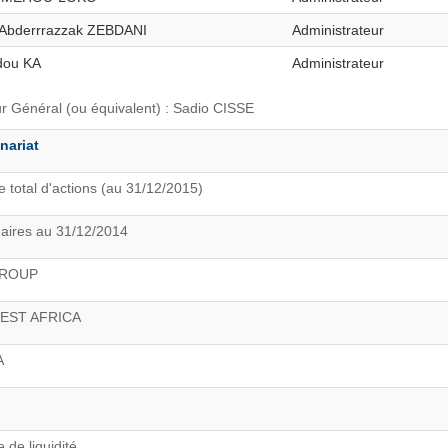
Abderrrazzak ZEBDANI
Administrateur
ou KA
Administrateur
ur Général (ou équivalent) : Sadio CISSE
nariat
 total d'actions (au 31/12/2015)
naires au 31/12/2014
GROUP
EST AFRICA
A
de liquidité