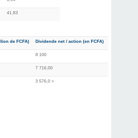
41,83
llion de FCFA)
Dividende net / action (en FCFA)
8 100
7 716,00
3 576,0 >