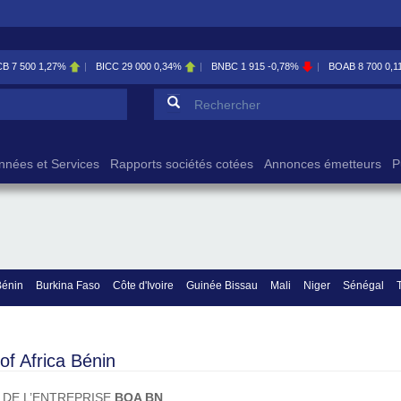
B
7 500
1,27%
BICC
29 000
0,34%
BNBC
1 915
-0,78%
BOAB
8 700
0,1
Formulaire de reche
Rechercher
nnées et Services
Rapports sociétés cotées
Annonces émetteurs
P
Bénin
Burkina Faso
Côte d'Ivoire
Guinée Bissau
Mali
Niger
Sénégal
of Africa Bénin
 DE L’ENTREPRISE
BOA BN