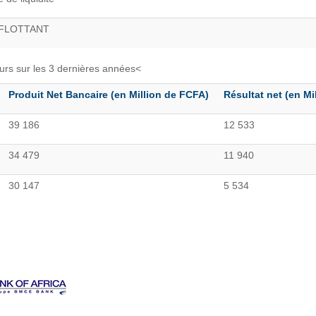
FLOTTANT
eurs sur les 3 dernières années<
Produit Net Bancaire (en Million de FCFA)
Résultat net (en Mi
39 186
12 533
34 479
11 940
30 147
5 534