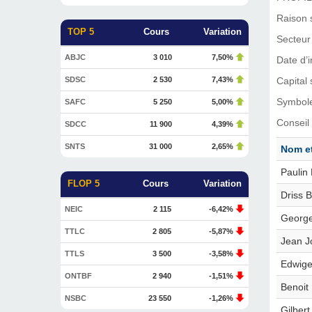
Raison 
TOP 5
Cours
Variation
Secteur 
ABJC
3 010
7,50%
Date d’
SDSC
2 530
7,43%
Capital 
Symbol
SAFC
5 250
5,00%
Conseil 
SDCC
11 900
4,39%
SNTS
31 000
2,65%
Nom e
Paulin
FLOP 5
Cours
Variation
Driss
NEIC
2 115
-6,42%
George
TTLC
2 805
-5,87%
Jean J
TTLS
3 500
-3,58%
Edwig
ONTBF
2 940
-1,51%
Benoi
NSBC
23 550
-1,26%
Gilbe