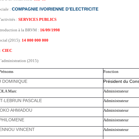
ciale :
COMPAGNIE IVOIRIENNE D’ELECTRICITE
’activités :
SERVICES PUBLICS
ntroduction à la BRVM :
16/09/1998
ocial (2015):
14 000 000 000
 :
CIEC
’administration (2015):
Prénoms
Fonction
 DOMINIQUE
Président du Conse
OLA Marc
Administrateur
T-LEBRUN PASCALE
Administrateur
YOKO AHMADOU
Administrateur
 PHILOMENE
Administrateur
ENNOU VINCENT
Administrateur