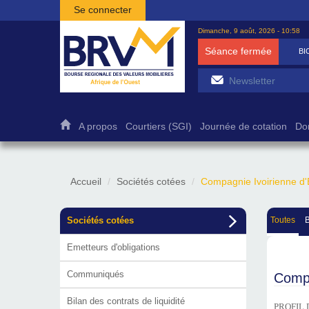
Aller au contenu principal
Se connecter
Dimanche, 9 août, 2026 - 10:58
Séance fermée
BI
A propos
Courtiers (SGI)
Journée de cotation
Do
Accueil
Sociétés cotées
Compagnie Ivoirienne d'El
Sociétés cotées
Toutes
Emetteurs d'obligations
Communiqués
Compa
Bilan des contrats de liquidité
PROFIL 