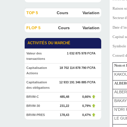
Raison so
TOP 5
Cours
Variation
Secteur d
Date d’i
FLOP 5
Cours
Variation
Capital s
ACTIVITÉS DU MARCHÉ
Symbole
Valeur des
1 032 875 978 FCFA
Conseil d
transactions
Nom et 
Capitalisation
18 702 114 878 790 FCFA
Actions
KAKOU
Capitalisation
12 933 191 346 885 FCFA
ALBER
des obligations
ALBER
BRVM-C
485,48
0,66%
BAKA
BRVM-30
231,22
0,79%
N'DRI
BRVM-PRES
178,43
0,47%
LE GU