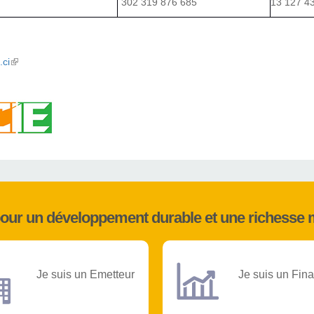
302 319 876 685
13 127 4
.ci
(link is external)
pour un développement durable et une richesse 
Je suis un Emetteur
Je suis un Fina