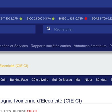
CB
7 500
1,27%
BICC
29 000
0,34%
BNBC
1 915
-0,78%
BOAB
8 700
0,1
Formulaire de reche
Rechercher
nnées et Services
Rapports sociétés cotées
Annonces émetteurs
P
ectricité (CIE CI)
Bénin
Burkina Faso
Côte d'Ivoire
Guinée Bissau
Mali
Niger
Sénégal
gnie Ivoirienne d'Electricité (CIE CI)
DE L’ENTREPRISE
CIE CI