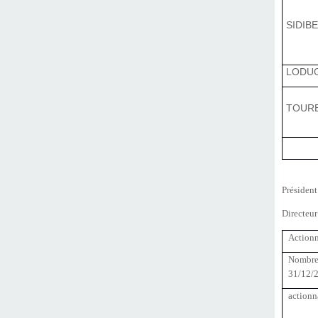
SIDIB
LODUG
TOUR
Président
Directeur
Actionn
Nombre 
31/12/
actionn