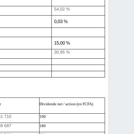
54,02 %
0,03 %
15,00 %
30,95 %
et
Dividende net / action (en FCFA)
81 710
190
88 687
180