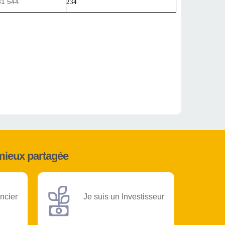
31 544
234
mieux partagée
ncier
Je suis un Investisseur