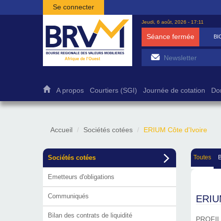
Aller au contenu principal
Se connecter
Jeudi, 6 août, 2026 - 17:11
Séance fermée
BICB
7 50
A propos
Courtiers (SGI)
Journée de cotation
Do
Accueil
Sociétés cotées
ERIUM Côte d'Ivoire
Sociétés cotées
Toutes
Emetteurs d'obligations
Communiqués
ERIUM
Bilan des contrats de liquidité
PROFIL