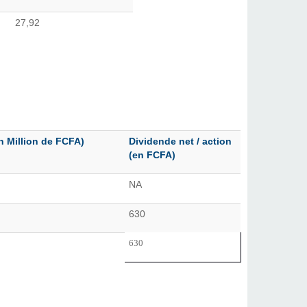
27,92
n Million de FCFA)
Dividende net / action
(en FCFA)
NA
630
630