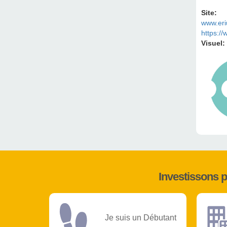
Site:
www.er
https://
Visuel:
Investissons 
Je suis un Débutant