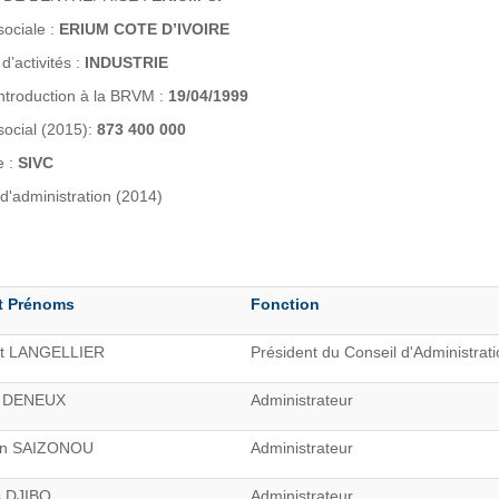
sociale :
ERIUM COTE D’IVOIRE
d’activités :
INDUSTRIE
introduction à la BRVM :
19/04/1999
social (2015):
873 400 000
e :
SIVC
d'administration (2014)
t Prénoms
Fonction
nt LANGELLIER
Président du Conseil d'Administrat
k DENEUX
Administrateur
n SAIZONOU
Administrateur
s DJIBO
Administrateur