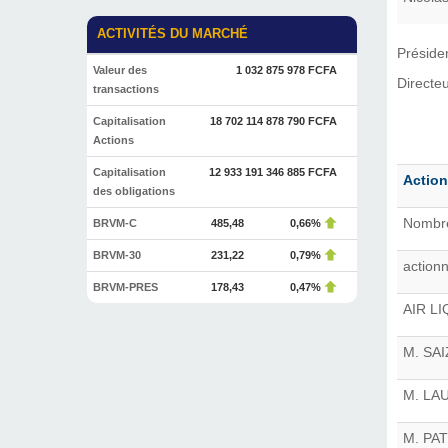
ACTIVITÉS DU MARCHÉ
Préside
Valeur des
1 032 875 978 FCFA
Directe
transactions
Capitalisation
18 702 114 878 790 FCFA
Actions
Capitalisation
12 933 191 346 885 FCFA
Action
des obligations
Nombre
BRVM-C
485,48
0,66%
BRVM-30
231,22
0,79%
action
BRVM-PRES
178,43
0,47%
AIR L
M. SA
M. LA
M. PA