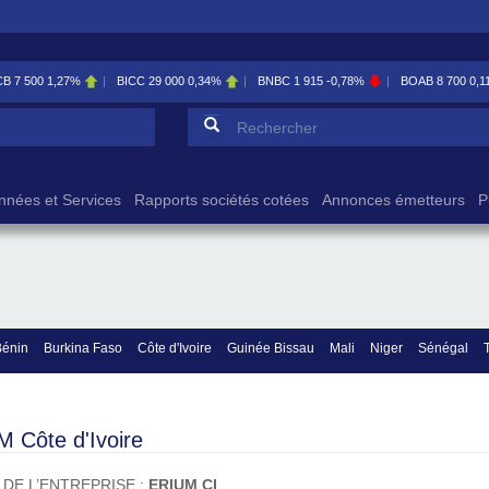
0
1,27%
BICC
29 000
0,34%
BNBC
1 915
-0,78%
BOAB
8 700
0,11%
Formulaire de reche
Rechercher
nnées et Services
Rapports sociétés cotées
Annonces émetteurs
P
Bénin
Burkina Faso
Côte d'Ivoire
Guinée Bissau
Mali
Niger
Sénégal
 Côte d'Ivoire
 DE L’ENTREPRISE :
ERIUM CI