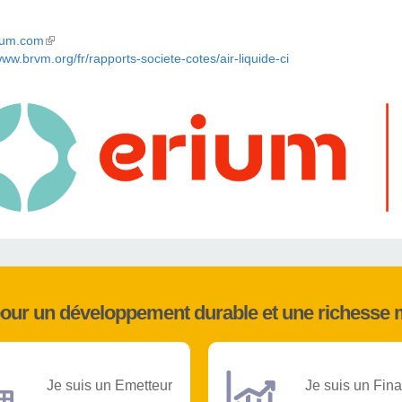
ium.com
(link is external)
www.brvm.org/fr/rapports-societe-cotes/air-liquide-ci
pour un développement durable et une richesse 
Je suis un Emetteur
Je suis un Fina