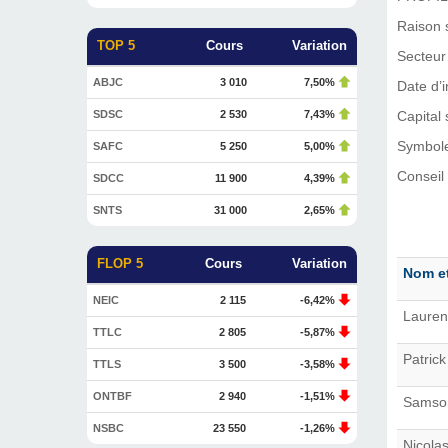
Raison 
TOP 5
Cours
Variation
Secteur 
ABJC
3 010
7,50%
Date d’
SDSC
2 530
7,43%
Capital 
Symbol
SAFC
5 250
5,00%
Conseil 
SDCC
11 900
4,39%
SNTS
31 000
2,65%
FLOP 5
Cours
Variation
Nom e
NEIC
2 115
-6,42%
Laure
TTLC
2 805
-5,87%
Patric
TTLS
3 500
-3,58%
ONTBF
2 940
-1,51%
Samso
NSBC
23 550
-1,26%
Nicola