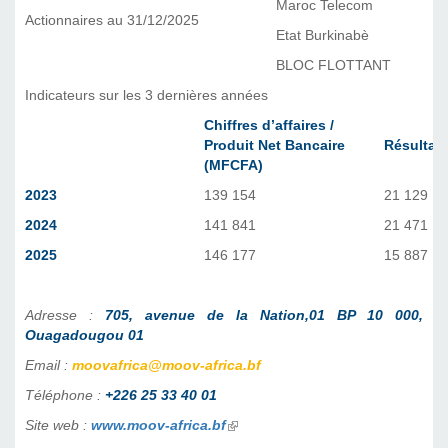
Maroc Telecom
Actionnaires au 31/12/2025
Etat Burkinabè
BLOC FLOTTANT
Indicateurs sur les 3 dernières années
Chiffres d’affaires /
Produit Net Bancaire
Résultat 
(MFCFA)
2023
139 154
21 129
2024
141 841
21 471
2025
146 177
15 887
Adresse :
705, avenue de la Nation,01 BP 10 000,
Ouagadougou 01
Email :
moovafrica@moov-africa.bf
Téléphone :
+226 25 33 40 01
Site web :
www.moov-africa.bf
(link is external)