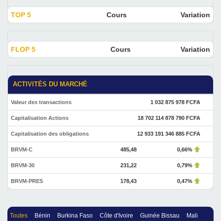
TOP 5
Cours
Variation
FLOP 5
Cours
Variation
ACTIVITÉS DU MARCHÉ
Valeur des transactions
1 032 875 978 FCFA
Capitalisation Actions
18 702 114 878 790 FCFA
Capitalisation des obligations
12 933 191 346 885 FCFA
BRVM-C
485,48
0,66%
BRVM-30
231,22
0,79%
BRVM-PRES
178,43
0,47%
Toutes
Bénin
Burkina Faso
Côte d'Ivoire
Guinée Bissau
Mali