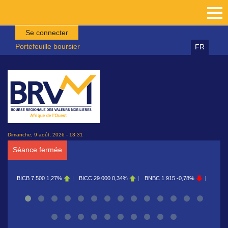
Aller au contenu principal
Se connecter
Portefeuille boursier
FR
Dimanche, 9 août, 2026 - 13:31
Séance fermée
BICC
29 000
0,34%
BNBC
1 915
-0,78%
BOAB
8 700
0,11%
BOAB