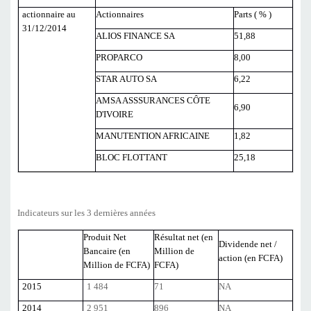
actionnaire au
Actionnaires
Parts ( % )
31/12/2014
ALIOS FINANCE SA
51,88
PROPARCO
8,00
STAR AUTO SA
6,22
AMSA ASSSURANCES CÔTE
6,90
D'IVOIRE
MANUTENTION AFRICAINE
1,82
BLOC FLOTTANT
25,18
Indicateurs sur les 3 dernières années
Produit Net
Résultat net (en
Dividende net /
Bancaire (en
Million de
action (en FCFA)
Million de FCFA)
FCFA)
2015
1 484
71
NA
2014
2 951
896
NA