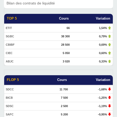
Bilan des contrats de liquidité
TOP 5
Cours
Variation
ETIT
66
1,54%
SGBC
38 300
0,79%
CBIBF
28 500
0,69%
CIEC
5 050
0,60%
ABJC
3 020
0,33%
FLOP 5
Cours
Variation
SDCC
11 700
-1,68%
BICB
7 500
-1,25%
SDSC
2 500
-1,19%
SAFC
5 200
-0,95%