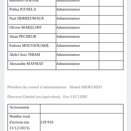
Kathleen GOENSE
Administrateur
Pekka JUUSELA
Administrateur
Paul DERREUMAUX
Administrateur
Olivier MARZLOFF
Administrateur
Alian PECHEUR
Administrateur
Fadoua MOUTAOUAKIL
Administrateur
Abdel Aziz THIAM
Administrateur
Alexandre MAYMAT
Administrateur
Président du conseil d’administration : Ahmed ABDELKEFI
Directeur Général (ou équivalent) : Eric LECLERE
Actionnariat
Nombre total
d'actions (au
129 916
31/12/2015)