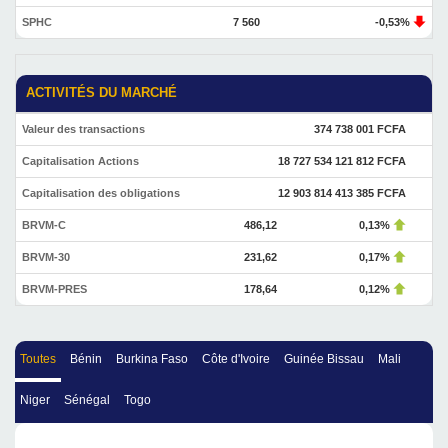
SPHC
7 560
-0,53%
ACTIVITÉS DU MARCHÉ
Valeur des transactions
374 738 001 FCFA
Capitalisation Actions
18 727 534 121 812 FCFA
Capitalisation des obligations
12 903 814 413 385 FCFA
BRVM-C
486,12
0,13%
BRVM-30
231,62
0,17%
BRVM-PRES
178,64
0,12%
Toutes
Bénin
Burkina Faso
Côte d'Ivoire
Guinée Bissau
Mali
Niger
Sénégal
Togo