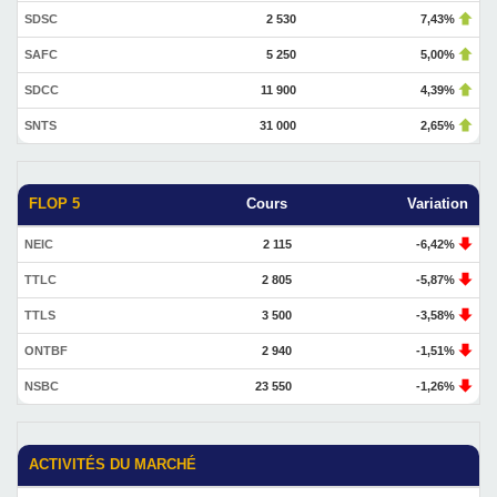
SDSC
2 530
7,43%
SAFC
5 250
5,00%
SDCC
11 900
4,39%
SNTS
31 000
2,65%
FLOP 5
Cours
Variation
NEIC
2 115
-6,42%
TTLC
2 805
-5,87%
TTLS
3 500
-3,58%
ONTBF
2 940
-1,51%
NSBC
23 550
-1,26%
ACTIVITÉS DU MARCHÉ