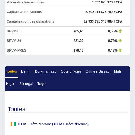
Valeur des transactions
1 032 875 978 FCFA
Capitalisation Actions
18 702 114 878 790 FCFA
Capitalisation des obligations
12 933 191 346 885 FCFA
BRVM-C
485,48
0,66%
BRVM-30
231,22
0,79%
BRVM-PRES
178,43
0,47%
Toutes
Bénin
Burkina Faso
Côte d'Ivoire
Guinée Bissau
Mali
Niger
Sénégal
Togo
Toutes
TOTAL Côte d'Ivoire (TOTAL Côte d’Ivoire)