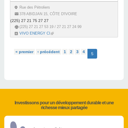
Rue des Pétroliers
378 ABIDJAN 15, CÔTE D'IVOIRE
(225) 27 21 75 27 27
(225) 27 21 27 53 19 / 27 21 27 24 99
VIVO ENERGY CI
(link is external)
« premier
‹ précédent
1
2
3
4
5
Investissons pour un développement durable et une
richesse mieux partagée