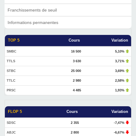
Franchissements de seuil
Informations permanentes
TOP 5
Cours
Variation
SMBC
16 500
5,10%
TTLS
3 630
3,71%
STBC
25 000
3,69%
TTLC
2 980
2,58%
PRSC
4 485
1,93%
FLOP 5
Cours
Variation
SDSC
2 355
-7,47%
ABJC
2 800
-6,67%