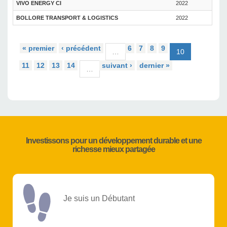
VIVO ENERGY CI
2022
BOLLORE TRANSPORT & LOGISTICS
2022
« premier
‹ précédent
6
7
8
9
…
10
11
12
13
14
suivant ›
dernier »
…
Investissons pour un développement durable et une
richesse mieux partagée
Je suis un Débutant