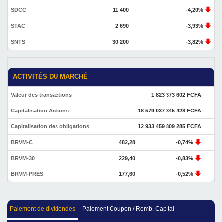
SDCC
11 400
-4,20%
STAC
2 690
-3,93%
SNTS
30 200
-3,82%
ACTIVITÉS DU MARCHÉ
Valeur des transactions
1 823 373 602 FCFA
Capitalisation Actions
18 579 037 845 428 FCFA
Capitalisation des obligations
12 933 459 809 285 FCFA
BRVM-C
482,28
-0,74%
BRVM-30
229,40
-0,83%
BRVM-PRES
177,60
-0,52%
Paiement de dividendes
Paiement Coupon / Remb. Capital