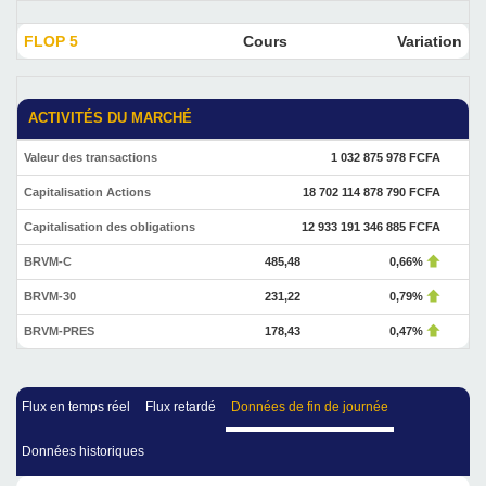
FLOP 5
Cours
Variation
ACTIVITÉS DU MARCHÉ
Valeur des transactions
1 032 875 978 FCFA
Capitalisation Actions
18 702 114 878 790 FCFA
Capitalisation des obligations
12 933 191 346 885 FCFA
BRVM-C
485,48
0,66%
BRVM-30
231,22
0,79%
BRVM-PRES
178,43
0,47%
Flux en temps réel
Flux retardé
Données de fin de journée
Données historiques