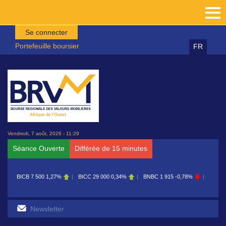
Aller au contenu principal
Se connecter
Portefeuille boursier
FR
Vendredi, 7 août, 2026 - 11:29
Séance Ouverte
Différée de 15 minutes
BICB
7 500
1,27%
BICC
29 000
0,34%
BNBC
1 915
-0,78%
BOAB