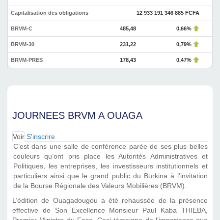
Capitalisation des obligations
12 933 191 346 885 FCFA
BRVM-C
485,48
0,66%
BRVM-30
231,22
0,79%
BRVM-PRES
178,43
0,47%
JOURNEES BRVM A OUAGA
Voir
(onglet
S'inscrire
Onglets principaux
actif)
C’est dans une salle de conférence parée de ses plus belles
couleurs qu’ont pris place les Autorités Administratives et
Politiques, les entreprises, les investisseurs institutionnels et
particuliers ainsi que le grand public du Burkina à l’invitation
de la Bourse Régionale des Valeurs Mobilières (BRVM).
L’édition de Ouagadougou a été rehaussée de la présence
effective de Son Excellence Monsieur Paul Kaba THIEBA,