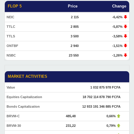
FLOP 5
Price
Change
NEIC
2 115
-6,42%
TTLC
2 805
-5,87%
TTLS
3 500
-3,58%
ONTBF
2 940
-1,51%
NSBC
23 550
-1,26%
MARKET ACTIVITIES
Value
1 032 875 978 FCFA
Equities Capitalization
18 702 114 878 790 FCFA
Bonds Capitalization
12 933 191 346 885 FCFA
BRVM-C
485,48
0,66%
BRVM-30
231,22
0,79%