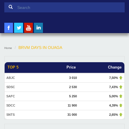
Search form
Search
BRVM DAYS IN OUAGA
Home
TOP 5
Price
Change
ABJC
3 010
7,50%
SDSC
2 530
7,43%
SAFC
5 250
5,00%
SDCC
11 900
4,39%
SNTS
31 000
2,65%