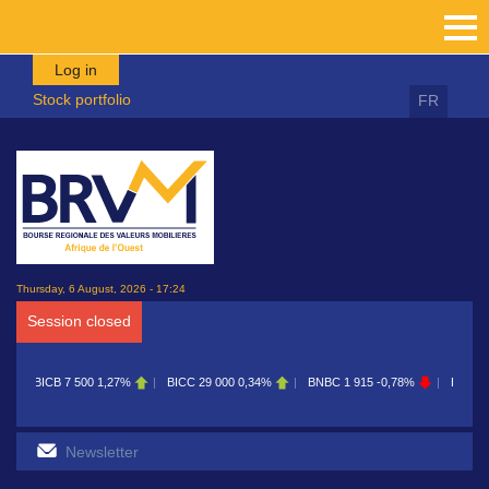
Skip to main content
Log in
Stock portfolio
FR
Thursday, 6 August, 2026 - 17:24
Session closed
BICC
29 000
0,34%
BNBC
1 915
-0,78%
BOAB
8 700
0,11%
BOABF