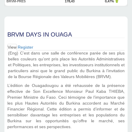
BRVM-PRES
178,43
0,47%
BRVM DAYS IN OUAGA
View
(active
Register
Primary tabs
tab)
(Eng) C’est dans une salle de conférence parée de ses plus
belles couleurs qu’ont pris place les Autorités Administratives
et Politiques, les entreprises, les investisseurs institutionnels et
particuliers ainsi que le grand public du Burkina à l’invitation
de la Bourse Régionale des Valeurs Mobilières (BRVM).
L’édition de Ouagadougou a été rehaussée de la présence
effective de Son Excellence Monsieur Paul Kaba THIEBA,
Premier Ministre du Faso. Ceci témoigne de l’importance que
les plus Hautes Autorités du Burkina accordent au Marché
Financier Régional. Cette édition a permis d’informer et de
sensibiliser davantage les entreprises et les populations du
Burkina sur les opportunités qu’offre le marché, ses
performances et ses perspectives.