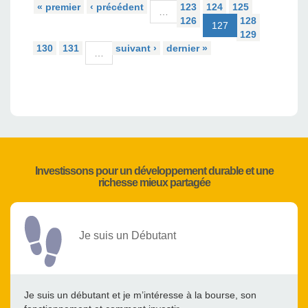
« premier
‹ précédent
123
124
125
…
126
128
127
129
130
131
suivant ›
dernier »
…
Investissons pour un développement durable et une
richesse mieux partagée
Je suis un Débutant
Je suis un débutant et je m’intéresse à la bourse, son