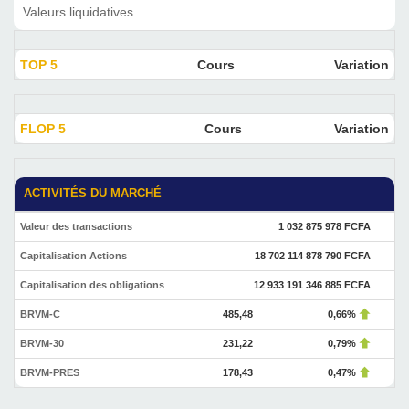
Valeurs liquidatives
TOP 5
Cours
Variation
FLOP 5
Cours
Variation
ACTIVITÉS DU MARCHÉ
Valeur des transactions
1 032 875 978 FCFA
Capitalisation Actions
18 702 114 878 790 FCFA
Capitalisation des obligations
12 933 191 346 885 FCFA
BRVM-C
485,48
0,66%
BRVM-30
231,22
0,79%
BRVM-PRES
178,43
0,47%