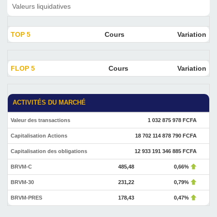
Valeurs liquidatives
TOP 5
Cours
Variation
FLOP 5
Cours
Variation
ACTIVITÉS DU MARCHÉ
Valeur des transactions
1 032 875 978 FCFA
Capitalisation Actions
18 702 114 878 790 FCFA
Capitalisation des obligations
12 933 191 346 885 FCFA
BRVM-C
485,48
0,66%
BRVM-30
231,22
0,79%
BRVM-PRES
178,43
0,47%