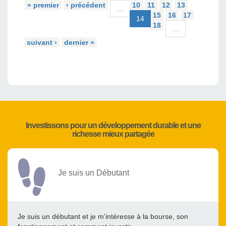
« premier
‹ précédent
10
11
12
13
…
15
16
17
14
18
…
suivant ›
dernier »
Investissons pour un développement durable et une
richesse mieux partagée
Je suis un Débutant
Je suis un débutant et je m’intéresse à la bourse, son