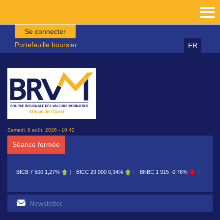
Aller au contenu principal
Se connecter
Portefeuille boursier
FR
Samedi, 8 août, 2026 - 10:42
Séance fermée
7 500
1,27%
BICC
29 000
0,34%
BNBC
1 915
-0,78%
BOAB
8 700
0,11