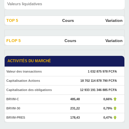
Valeurs liquidatives
TOP 5
Cours
Variation
FLOP 5
Cours
Variation
ACTIVITÉS DU MARCHÉ
Valeur des transactions
1 032 875 978 FCFA
Capitalisation Actions
18 702 114 878 790 FCFA
Capitalisation des obligations
12 933 191 346 885 FCFA
BRVM-C
485,48
0,66%
BRVM-30
231,22
0,79%
BRVM-PRES
178,43
0,47%