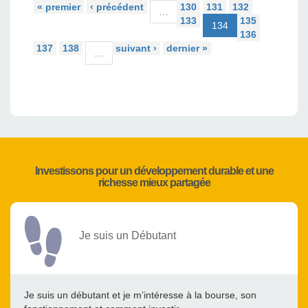
« premier
‹ précédent
130
131
132
…
133
135
134
136
137
138
suivant ›
dernier »
…
Investissons pour un développement durable et une
richesse mieux partagée
Je suis un Débutant
Je suis un débutant et je m’intéresse à la bourse, son