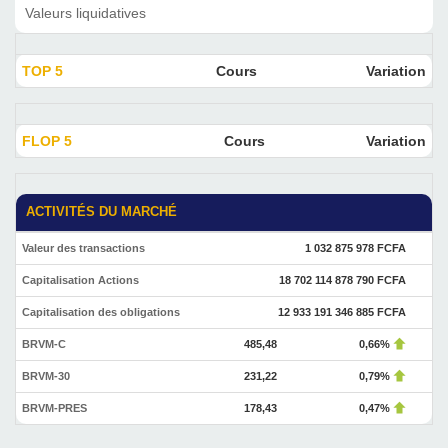
Valeurs liquidatives
TOP 5
Cours
Variation
FLOP 5
Cours
Variation
ACTIVITÉS DU MARCHÉ
Valeur des transactions
1 032 875 978 FCFA
Capitalisation Actions
18 702 114 878 790 FCFA
Capitalisation des obligations
12 933 191 346 885 FCFA
BRVM-C
485,48
0,66%
BRVM-30
231,22
0,79%
BRVM-PRES
178,43
0,47%