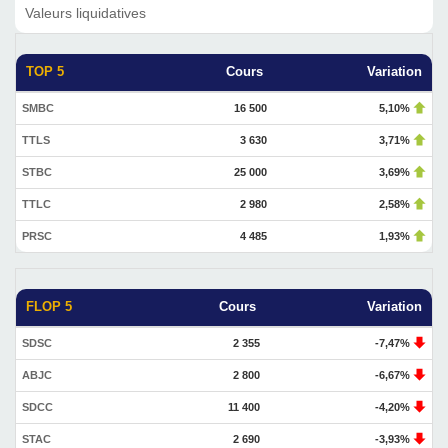
Valeurs liquidatives
TOP 5
Cours
Variation
SMBC
16 500
5,10%
TTLS
3 630
3,71%
STBC
25 000
3,69%
TTLC
2 980
2,58%
PRSC
4 485
1,93%
FLOP 5
Cours
Variation
SDSC
2 355
-7,47%
ABJC
2 800
-6,67%
SDCC
11 400
-4,20%
STAC
2 690
-3,93%