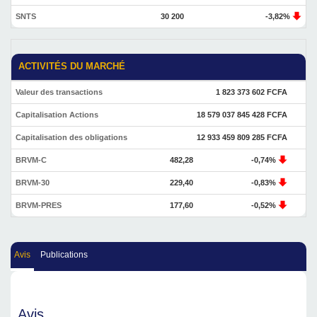
SNTS
30 200
-3,82%
ACTIVITÉS DU MARCHÉ
Valeur des transactions
1 823 373 602 FCFA
Capitalisation Actions
18 579 037 845 428 FCFA
Capitalisation des obligations
12 933 459 809 285 FCFA
BRVM-C
482,28
-0,74%
BRVM-30
229,40
-0,83%
BRVM-PRES
177,60
-0,52%
Avis
Publications
Avis