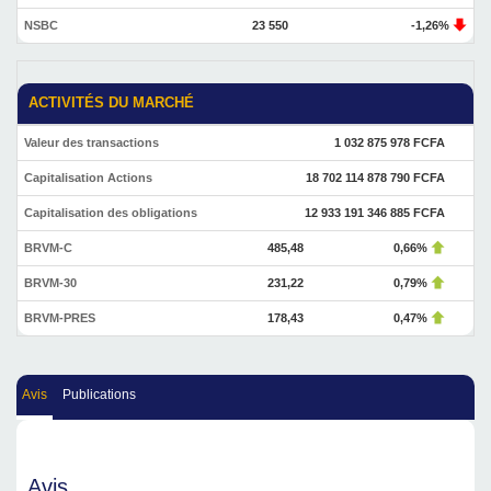
NSBC
23 550
-1,26%
ACTIVITÉS DU MARCHÉ
Valeur des transactions
1 032 875 978 FCFA
Capitalisation Actions
18 702 114 878 790 FCFA
Capitalisation des obligations
12 933 191 346 885 FCFA
BRVM-C
485,48
0,66%
BRVM-30
231,22
0,79%
BRVM-PRES
178,43
0,47%
Avis
Publications
Avis