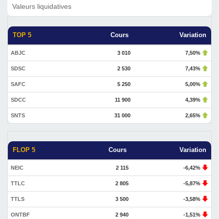
Valeurs liquidatives
TOP 5
Cours
Variation
ABJC
3 010
7,50%
SDSC
2 530
7,43%
SAFC
5 250
5,00%
SDCC
11 900
4,39%
SNTS
31 000
2,65%
FLOP 5
Cours
Variation
NEIC
2 115
-6,42%
TTLC
2 805
-5,87%
TTLS
3 500
-3,58%
ONTBF
2 940
-1,51%