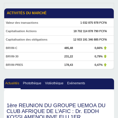
ACTIVITÉS DU MARCHÉ
Valeur des transactions
1 032 875 978 FCFA
Capitalisation Actions
18 702 114 878 790 FCFA
Capitalisation des obligations
12 933 191 346 885 FCFA
BRVM-C
485,48
0,66%
BRVM-30
231,22
0,79%
BRVM-PRES
178,43
0,47%
Actualités
Photothèque
Vidéothèque
Evénements
1ère REUNION DU GROUPE UEMOA DU
CLUB AFRIQUE DE L’AFIC : Dr. EDOH
KOSSI AMENOUNVE ELU 1ER