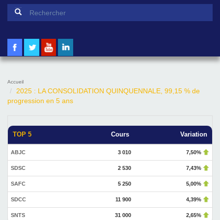
Formulaire de recherche
Rechercher
Accueil
2025 : LA CONSOLIDATION QUINQUENNALE, 99,15 % de
progression en 5 ans
TOP 5
Cours
Variation
ABJC
3 010
7,50%
SDSC
2 530
7,43%
SAFC
5 250
5,00%
SDCC
11 900
4,39%
SNTS
31 000
2,65%