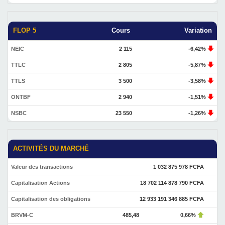
FLOP 5
Cours
Variation
NEIC
2 115
-6,42%
TTLC
2 805
-5,87%
TTLS
3 500
-3,58%
ONTBF
2 940
-1,51%
NSBC
23 550
-1,26%
ACTIVITÉS DU MARCHÉ
Valeur des transactions
1 032 875 978 FCFA
Capitalisation Actions
18 702 114 878 790 FCFA
Capitalisation des obligations
12 933 191 346 885 FCFA
BRVM-C
485,48
0,66%