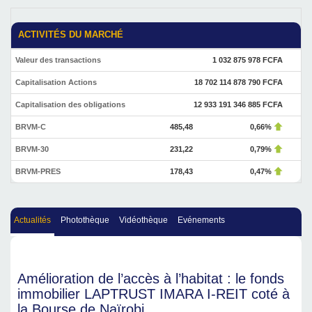
ACTIVITÉS DU MARCHÉ
Valeur des transactions
1 032 875 978 FCFA
Capitalisation Actions
18 702 114 878 790 FCFA
Capitalisation des obligations
12 933 191 346 885 FCFA
BRVM-C
485,48
0,66%
BRVM-30
231,22
0,79%
BRVM-PRES
178,43
0,47%
Actualités
Photothèque
Vidéothèque
Evénements
Amélioration de l’accès à l’habitat : le fonds
immobilier LAPTRUST IMARA I-REIT coté à
la Bourse de Naïrobi