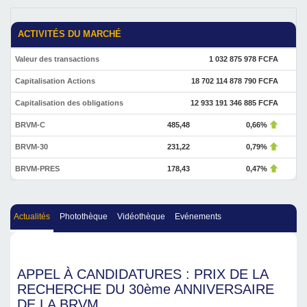
ACTIVITÉS DU MARCHÉ
Valeur des transactions
1 032 875 978 FCFA
Capitalisation Actions
18 702 114 878 790 FCFA
Capitalisation des obligations
12 933 191 346 885 FCFA
BRVM-C
485,48
0,66%
BRVM-30
231,22
0,79%
BRVM-PRES
178,43
0,47%
Actualités
Photothèque
Vidéothèque
Evénements
APPEL À CANDIDATURES : PRIX DE LA
RECHERCHE DU 30ème ANNIVERSAIRE
DE LA BRVM