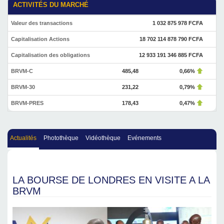
ACTIVITÉS DU MARCHÉ
Valeur des transactions
1 032 875 978 FCFA
Capitalisation Actions
18 702 114 878 790 FCFA
Capitalisation des obligations
12 933 191 346 885 FCFA
BRVM-C
485,48
0,66%
BRVM-30
231,22
0,79%
BRVM-PRES
178,43
0,47%
Actualités
Photothèque
Vidéothèque
Evénements
LA BOURSE DE LONDRES EN VISITE A LA
BRVM